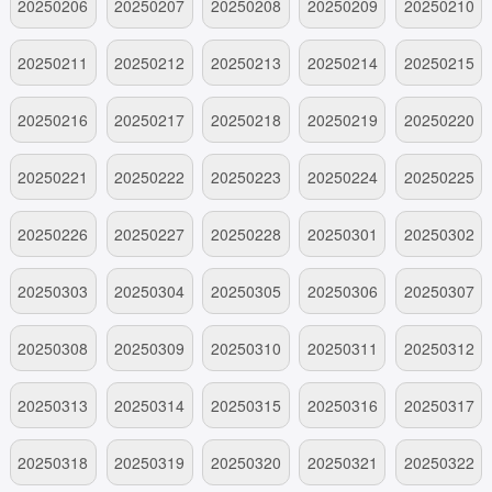
20250206
20250207
20250208
20250209
20250210
期
期
期
期
期
20250211
20250212
20250213
20250214
20250215
期
期
期
期
期
20250216
20250217
20250218
20250219
20250220
期
期
期
期
期
20250221
20250222
20250223
20250224
20250225
期
期
期
期
期
20250226
20250227
20250228
20250301
20250302
期
期
期
期
期
20250303
20250304
20250305
20250306
20250307
期
期
期
期
期
20250308
20250309
20250310
20250311
20250312
期
期
期
期
期
20250313
20250314
20250315
20250316
20250317
期
期
期
期
期
20250318
20250319
20250320
20250321
20250322