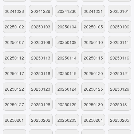
期
期
期
期
期
20241228
20241229
20241230
20241231
20250101
期
期
期
期
期
20250102
20250103
20250104
20250105
20250106
期
期
期
期
期
20250107
20250108
20250109
20250110
20250111
期
期
期
期
期
20250112
20250113
20250114
20250115
20250116
期
期
期
期
期
20250117
20250118
20250119
20250120
20250121
期
期
期
期
期
20250122
20250123
20250124
20250125
20250126
期
期
期
期
期
20250127
20250128
20250129
20250130
20250131
期
期
期
期
期
20250201
20250202
20250203
20250204
20250205
期
期
期
期
期