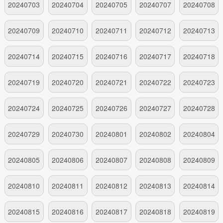
20240703
20240704
20240705
20240707
20240708
期
期
期
期
期
20240709
20240710
20240711
20240712
20240713
期
期
期
期
期
20240714
20240715
20240716
20240717
20240718
期
期
期
期
期
20240719
20240720
20240721
20240722
20240723
期
期
期
期
期
20240724
20240725
20240726
20240727
20240728
期
期
期
期
期
20240729
20240730
20240801
20240802
20240804
期
期
期
期
期
20240805
20240806
20240807
20240808
20240809
期
期
期
期
期
20240810
20240811
20240812
20240813
20240814
期
期
期
期
期
20240815
20240816
20240817
20240818
20240819