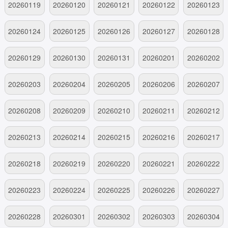
20260119
20260120
20260121
20260122
20260123
期
期
期
期
期
20260124
20260125
20260126
20260127
20260128
期
期
期
期
期
20260129
20260130
20260131
20260201
20260202
期
期
期
期
期
20260203
20260204
20260205
20260206
20260207
期
期
期
期
期
20260208
20260209
20260210
20260211
20260212
期
期
期
期
期
20260213
20260214
20260215
20260216
20260217
期
期
期
期
期
20260218
20260219
20260220
20260221
20260222
期
期
期
期
期
20260223
20260224
20260225
20260226
20260227
期
期
期
期
期
20260228
20260301
20260302
20260303
20260304