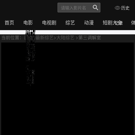
历史
首页
电影
电视剧
综艺
动漫
短剧大全
记录
首
电
电
综
动
短
体
当前位置：
首页
>
最新综艺
>
大陆综艺
>第三调解室
页
影
视
艺
漫
剧
育
剧
大
全