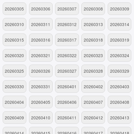
期
期
期
期
期
20260305
20260306
20260307
20260308
20260309
期
期
期
期
期
20260310
20260311
20260312
20260313
20260314
期
期
期
期
期
20260315
20260316
20260317
20260318
20260319
期
期
期
期
期
20260320
20260321
20260322
20260323
20260324
期
期
期
期
期
20260325
20260326
20260327
20260328
20260329
期
期
期
期
期
20260330
20260331
20260401
20260402
20260403
期
期
期
期
期
20260404
20260405
20260406
20260407
20260408
期
期
期
期
期
20260409
20260410
20260411
20260412
20260413
期
期
期
期
期
20260414
20260415
20260416
20260417
20260418