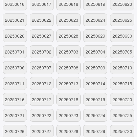
期
期
期
期
期
20250616
20250617
20250618
20250619
20250620
期
期
期
期
期
20250621
20250622
20250623
20250624
20250625
期
期
期
期
期
20250626
20250627
20250628
20250629
20250630
期
期
期
期
期
20250701
20250702
20250703
20250704
20250705
期
期
期
期
期
20250706
20250707
20250708
20250709
20250710
期
期
期
期
期
20250711
20250712
20250713
20250714
20250715
期
期
期
期
期
20250716
20250717
20250718
20250719
20250720
期
期
期
期
期
20250721
20250722
20250723
20250724
20250725
期
期
期
期
期
20250726
20250727
20250728
20250729
20250730