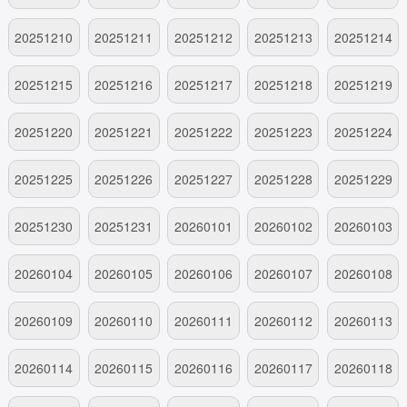
期
期
期
期
期
20251210
20251211
20251212
20251213
20251214
期
期
期
期
期
20251215
20251216
20251217
20251218
20251219
期
期
期
期
期
20251220
20251221
20251222
20251223
20251224
期
期
期
期
期
20251225
20251226
20251227
20251228
20251229
期
期
期
期
期
20251230
20251231
20260101
20260102
20260103
期
期
期
期
期
20260104
20260105
20260106
20260107
20260108
期
期
期
期
期
20260109
20260110
20260111
20260112
20260113
期
期
期
期
期
20260114
20260115
20260116
20260117
20260118
期
期
期
期
期