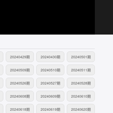
2024050
2024050
2024050
2024050
2024050
2024050
2024050
20240429期
20240430期
20240501期
2024050
20240509期
20240510期
20240511期
2024051
2024051
20240526期
20240527期
20240528期
2024051
20240608期
20240609期
20240610期
2024051
2024052
20240618期
20240619期
20240620期