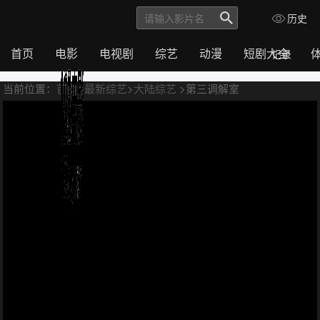
历史
首页
电影
电视剧
综艺
动漫
短剧大全
记录
首
电
电
综
动
短
体
当前位置：
首页
>
最新综艺
>
大陆综艺
>第三调解室
页
影
视
艺
漫
剧
育
剧
大
全