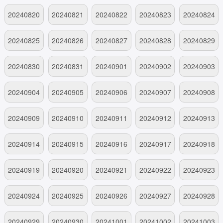
期
期
期
期
期
20240820
20240821
20240822
20240823
20240824
期
期
期
期
期
20240825
20240826
20240827
20240828
20240829
期
期
期
期
期
20240830
20240831
20240901
20240902
20240903
期
期
期
期
期
20240904
20240905
20240906
20240907
20240908
期
期
期
期
期
20240909
20240910
20240911
20240912
20240913
期
期
期
期
期
20240914
20240915
20240916
20240917
20240918
期
期
期
期
期
20240919
20240920
20240921
20240922
20240923
期
期
期
期
期
20240924
20240925
20240926
20240927
20240928
期
期
期
期
期
20240929
20240930
20241001
20241002
20241003