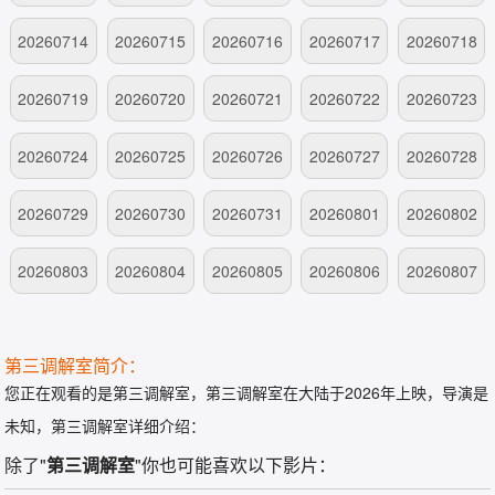
期
期
期
期
期
20260714
20260715
20260716
20260717
20260718
期
期
期
期
期
20260719
20260720
20260721
20260722
20260723
期
期
期
期
期
20260724
20260725
20260726
20260727
20260728
期
期
期
期
期
20260729
20260730
20260731
20260801
20260802
期
期
期
期
期
20260803
20260804
20260805
20260806
20260807
期
期
期
期
期
第三调解室简介：
您正在观看的是第三调解室，第三调解室在大陆于2026年上映，导演是
未知，第三调解室详细介绍：
除了"
第三调解室
"你也可能喜欢以下影片：