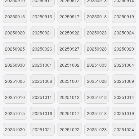
20250910
20250911
20250912
20250913
20250914
期
期
期
期
期
20250915
20250916
20250917
20250918
20250919
期
期
期
期
期
20250920
20250921
20250922
20250923
20250924
期
期
期
期
期
20250925
20250926
20250927
20250928
20250929
期
期
期
期
期
20250930
20251001
20251002
20251003
20251004
期
期
期
期
期
20251005
20251006
20251007
20251008
20251009
期
期
期
期
期
20251010
20251011
20251012
20251013
20251014
期
期
期
期
期
20251015
20251016
20251017
20251018
20251019
期
期
期
期
期
20251020
20251021
20251022
20251023
20251024