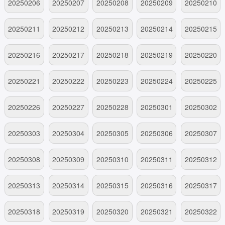
20250206
20250207
20250208
20250209
20250210
期
期
期
期
期
20250211
20250212
20250213
20250214
20250215
期
期
期
期
期
20250216
20250217
20250218
20250219
20250220
期
期
期
期
期
20250221
20250222
20250223
20250224
20250225
期
期
期
期
期
20250226
20250227
20250228
20250301
20250302
期
期
期
期
期
20250303
20250304
20250305
20250306
20250307
期
期
期
期
期
20250308
20250309
20250310
20250311
20250312
期
期
期
期
期
20250313
20250314
20250315
20250316
20250317
期
期
期
期
期
20250318
20250319
20250320
20250321
20250322