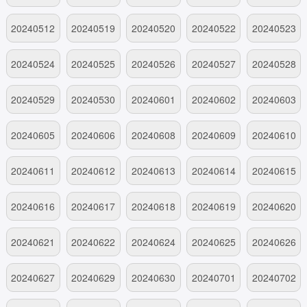
期
期
期
期
期
20240512
20240519
20240520
20240522
20240523
期
期
期
期
期
20240524
20240525
20240526
20240527
20240528
期
期
期
期
期
20240529
20240530
20240601
20240602
20240603
期
期
期
期
期
20240605
20240606
20240608
20240609
20240610
期
期
期
期
期
20240611
20240612
20240613
20240614
20240615
期
期
期
期
期
20240616
20240617
20240618
20240619
20240620
期
期
期
期
期
20240621
20240622
20240624
20240625
20240626
期
期
期
期
期
20240627
20240629
20240630
20240701
20240702
期
期
期
期
期