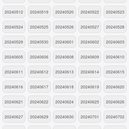
期
期
期
期
期
20240512
20240519
20240520
20240522
20240523
期
期
期
期
期
20240524
20240525
20240526
20240527
20240528
期
期
期
期
期
20240529
20240530
20240601
20240602
20240603
期
期
期
期
期
20240605
20240606
20240608
20240609
20240610
期
期
期
期
期
20240611
20240612
20240613
20240614
20240615
期
期
期
期
期
20240616
20240617
20240618
20240619
20240620
期
期
期
期
期
20240621
20240622
20240624
20240625
20240626
期
期
期
期
期
20240627
20240629
20240630
20240701
20240702
期
期
期
期
期