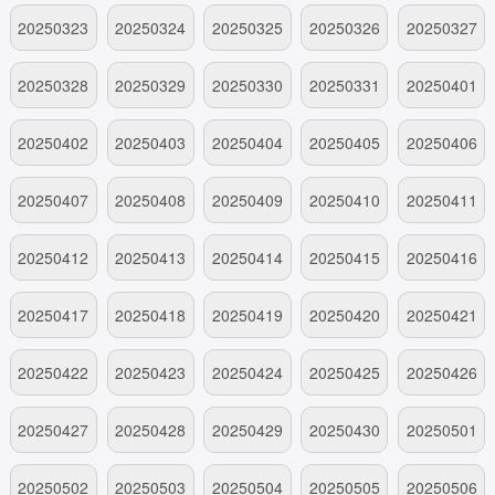
期
期
期
期
期
20250323
20250324
20250325
20250326
20250327
期
期
期
期
期
20250328
20250329
20250330
20250331
20250401
期
期
期
期
期
20250402
20250403
20250404
20250405
20250406
期
期
期
期
期
20250407
20250408
20250409
20250410
20250411
期
期
期
期
期
20250412
20250413
20250414
20250415
20250416
期
期
期
期
期
20250417
20250418
20250419
20250420
20250421
期
期
期
期
期
20250422
20250423
20250424
20250425
20250426
期
期
期
期
期
20250427
20250428
20250429
20250430
20250501
期
期
期
期
期
20250502
20250503
20250504
20250505
20250506