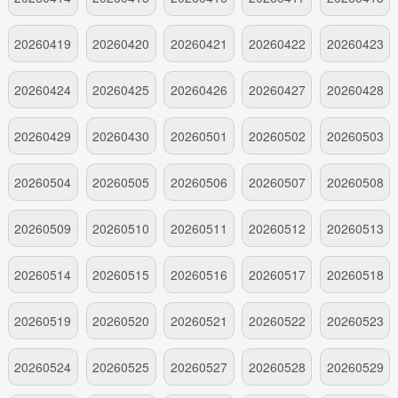
期
期
期
期
期
20260419
20260420
20260421
20260422
20260423
期
期
期
期
期
20260424
20260425
20260426
20260427
20260428
期
期
期
期
期
20260429
20260430
20260501
20260502
20260503
期
期
期
期
期
20260504
20260505
20260506
20260507
20260508
期
期
期
期
期
20260509
20260510
20260511
20260512
20260513
期
期
期
期
期
20260514
20260515
20260516
20260517
20260518
期
期
期
期
期
20260519
20260520
20260521
20260522
20260523
期
期
期
期
期
20260524
20260525
20260527
20260528
20260529