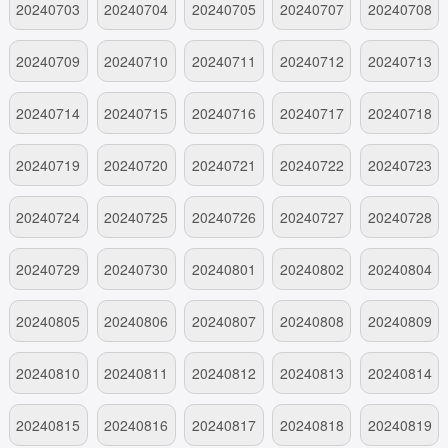
20240703
20240704
20240705
20240707
20240708
期
期
期
期
期
20240709
20240710
20240711
20240712
20240713
期
期
期
期
期
20240714
20240715
20240716
20240717
20240718
期
期
期
期
期
20240719
20240720
20240721
20240722
20240723
期
期
期
期
期
20240724
20240725
20240726
20240727
20240728
期
期
期
期
期
20240729
20240730
20240801
20240802
20240804
期
期
期
期
期
20240805
20240806
20240807
20240808
20240809
期
期
期
期
期
20240810
20240811
20240812
20240813
20240814
期
期
期
期
期
20240815
20240816
20240817
20240818
20240819