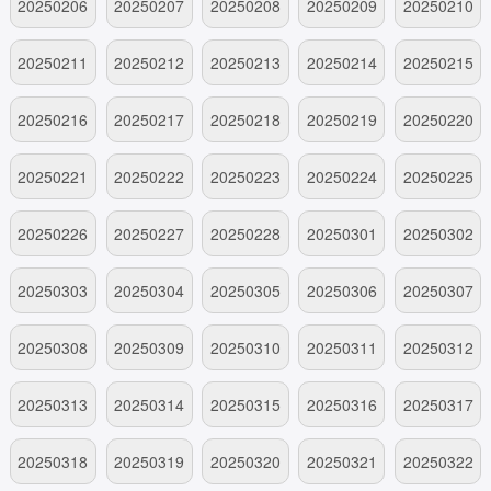
20250206
20250207
20250208
20250209
20250210
期
期
期
期
期
20250211
20250212
20250213
20250214
20250215
期
期
期
期
期
20250216
20250217
20250218
20250219
20250220
期
期
期
期
期
20250221
20250222
20250223
20250224
20250225
期
期
期
期
期
20250226
20250227
20250228
20250301
20250302
期
期
期
期
期
20250303
20250304
20250305
20250306
20250307
期
期
期
期
期
20250308
20250309
20250310
20250311
20250312
期
期
期
期
期
20250313
20250314
20250315
20250316
20250317
期
期
期
期
期
20250318
20250319
20250320
20250321
20250322