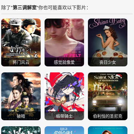
除了"
第三调解室
"你也可能喜欢以下影片：
将门风云
感觉就像爱
丧日少女
丁海峰 刘跃军 吴越
Caution Nyck Ron
Al Ariel Choy Cilda
唐静 田海蓉 谭洋
电视剧 国产剧
en Rubinstein 吉娜
电影 剧情片
Edgar Eliaz Gardn
电影 喜剧片
赵君 郑晓宁 陈星旭
2006
·贝珊蒂 安娜·戴维
2013
er Harmanci Land
2020
罗南·鲁宾斯坦
au Noemie Rita Ro
bin Seligman Shau
破暗
缎带骑士
r Ted Vivien Wesle
伯利恒的圣尼克
李雅男 樊昱君
内山昂辉 小林星兰
y-Peck Zysermann
Alixx Bradford Hay
电影 动作片
新谷真弓 门仓早彩
电影 动画片
丹尼·德费拉里 弗雷
nes Jennifer Kathy
电影 爱情片