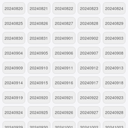
期
期
期
期
期
20240820
20240821
20240822
20240823
20240824
期
期
期
期
期
20240825
20240826
20240827
20240828
20240829
期
期
期
期
期
20240830
20240831
20240901
20240902
20240903
期
期
期
期
期
20240904
20240905
20240906
20240907
20240908
期
期
期
期
期
20240909
20240910
20240911
20240912
20240913
期
期
期
期
期
20240914
20240915
20240916
20240917
20240918
期
期
期
期
期
20240919
20240920
20240921
20240922
20240923
期
期
期
期
期
20240924
20240925
20240926
20240927
20240928
期
期
期
期
期
20240929
20240930
20241001
20241002
20241003