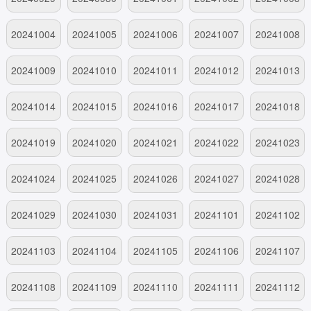
期
期
期
期
期
20241004
20241005
20241006
20241007
20241008
期
期
期
期
期
20241009
20241010
20241011
20241012
20241013
期
期
期
期
期
20241014
20241015
20241016
20241017
20241018
期
期
期
期
期
20241019
20241020
20241021
20241022
20241023
期
期
期
期
期
20241024
20241025
20241026
20241027
20241028
期
期
期
期
期
20241029
20241030
20241031
20241101
20241102
期
期
期
期
期
20241103
20241104
20241105
20241106
20241107
期
期
期
期
期
20241108
20241109
20241110
20241111
20241112