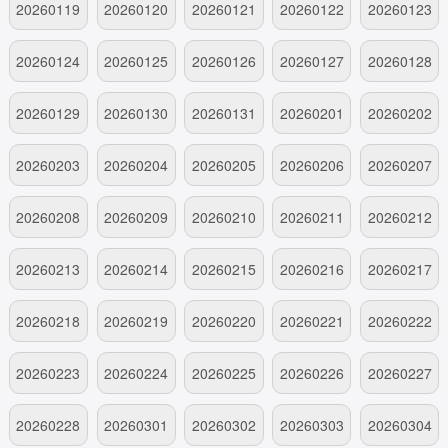
20260119
20260120
20260121
20260122
20260123
期
期
期
期
期
20260124
20260125
20260126
20260127
20260128
期
期
期
期
期
20260129
20260130
20260131
20260201
20260202
期
期
期
期
期
20260203
20260204
20260205
20260206
20260207
期
期
期
期
期
20260208
20260209
20260210
20260211
20260212
期
期
期
期
期
20260213
20260214
20260215
20260216
20260217
期
期
期
期
期
20260218
20260219
20260220
20260221
20260222
期
期
期
期
期
20260223
20260224
20260225
20260226
20260227
期
期
期
期
期
20260228
20260301
20260302
20260303
20260304