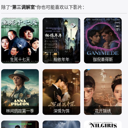
除了"
第三调解室
"你也可能喜欢以下影片：
生死十七天
相依年年
伽倪墨得斯
侯天来 巫刚 胡可
师小红 牛飘 陈瑾
Allan Anna Booth
陈瑾
电视剧 国产剧
高明 黄涛
电视剧 国产剧
Brady Castelblanc
电影 恐怖片
2008
2000
o Cody Craig Deat
2024
on Doww Gabbard
Gentry Gordon Gr
林间鸽踪第一季
深情为饵
egory Harman Hen
花开锦绣
崔茜·史皮瑞达可斯
尹蕊 常喆宽 方瑾
sel J. Jordan Luca
丁禹兮 吕晓霖 尤靖
库珀·利维 瑞恩·诺
电视剧 欧美剧
王沛然 赵悠图 邢昭
电视剧 国产剧
s Marissa Melanie
茹 张萌 温峥嵘 白
电视剧 国产剧