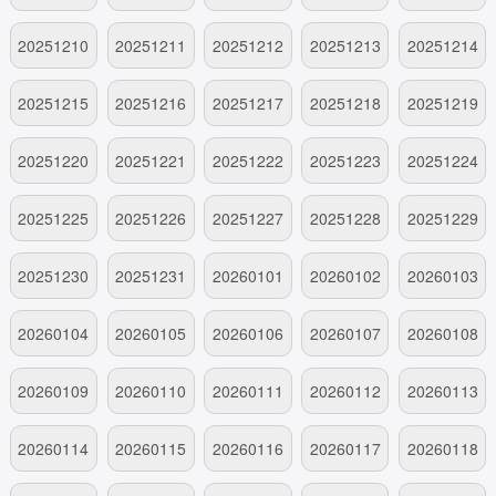
期
期
期
期
期
20251210
20251211
20251212
20251213
20251214
期
期
期
期
期
20251215
20251216
20251217
20251218
20251219
期
期
期
期
期
20251220
20251221
20251222
20251223
20251224
期
期
期
期
期
20251225
20251226
20251227
20251228
20251229
期
期
期
期
期
20251230
20251231
20260101
20260102
20260103
期
期
期
期
期
20260104
20260105
20260106
20260107
20260108
期
期
期
期
期
20260109
20260110
20260111
20260112
20260113
期
期
期
期
期
20260114
20260115
20260116
20260117
20260118
期
期
期
期
期