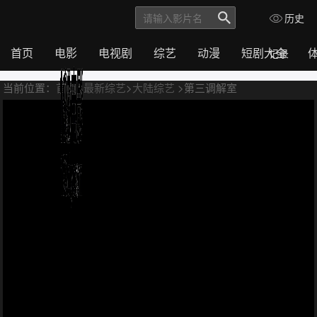
历史
首页
电影
电视剧
综艺
动漫
短剧大全
记录
首
电
电
综
动
短
体
当前位置：
首页
>
最新综艺
>
大陆综艺
>第三调解室
页
影
视
艺
漫
剧
育
剧
大
全