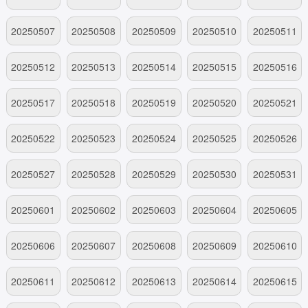
期
期
期
期
期
20250507
20250508
20250509
20250510
20250511
期
期
期
期
期
20250512
20250513
20250514
20250515
20250516
期
期
期
期
期
20250517
20250518
20250519
20250520
20250521
期
期
期
期
期
20250522
20250523
20250524
20250525
20250526
期
期
期
期
期
20250527
20250528
20250529
20250530
20250531
期
期
期
期
期
20250601
20250602
20250603
20250604
20250605
期
期
期
期
期
20250606
20250607
20250608
20250609
20250610
期
期
期
期
期
20250611
20250612
20250613
20250614
20250615