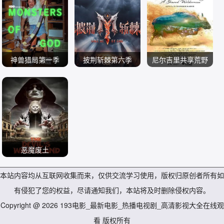
斯柯特 翠西亚·希弗
2026
林
2026
Pablo Pete Rachel
澍 范湉湉 范诗然
2026
Reyes Roy Schleg
董子凡 谭凯 迟蓬
el Sibyl Sofia Tatia
邓恩熙
神兽猎局第一季
披荆斩棘第六季
na Walker Walters
尼尔吉里共享荒野
内详
余文乐 刘畊宏 叶润
Whitehead Wulf Ye
内详
电视剧 欧美剧
泽 唐九洲 姚琛 孙
综艺 大陆综艺
pes Zias 乔·克里斯
电影 纪录片
2026
楠 小沈阳 张卓尔
2026
特 大卫·科恩查内
2025
张彬彬 张睿 曹骏
罗宾·莱弗里
曾辉 李光洁 欢子
恶魔废土
满江 王以太 王传君
Catheline Chopp-D
王啸坤 王赫野 管健
本站内容均从互联网收集而来，仅供交流学习使用，版权归原创者所有如
oerflinger John Ki
电影 恐怖片
嘉晨 米卡 艾热 邵
有侵犯了您的权益，尽请通知我们，本站将及时删除侵权内容。
mberly Long Willia
2024
兵 邵子恒 郭晓东
Copyright @ 2026 193电影_最新电影_热播电视剧_高清影视大全在线观
m
阿云嘎 陈若轩 颜安
看 版权所有