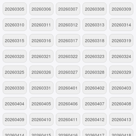
期
期
期
期
期
20260305
20260306
20260307
20260308
20260309
期
期
期
期
期
20260310
20260311
20260312
20260313
20260314
期
期
期
期
期
20260315
20260316
20260317
20260318
20260319
期
期
期
期
期
20260320
20260321
20260322
20260323
20260324
期
期
期
期
期
20260325
20260326
20260327
20260328
20260329
期
期
期
期
期
20260330
20260331
20260401
20260402
20260403
期
期
期
期
期
20260404
20260405
20260406
20260407
20260408
期
期
期
期
期
20260409
20260410
20260411
20260412
20260413
期
期
期
期
期
20260414
20260415
20260416
20260417
20260418