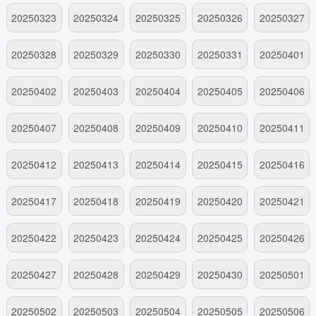
期
期
期
期
期
20250323
20250324
20250325
20250326
20250327
期
期
期
期
期
20250328
20250329
20250330
20250331
20250401
期
期
期
期
期
20250402
20250403
20250404
20250405
20250406
期
期
期
期
期
20250407
20250408
20250409
20250410
20250411
期
期
期
期
期
20250412
20250413
20250414
20250415
20250416
期
期
期
期
期
20250417
20250418
20250419
20250420
20250421
期
期
期
期
期
20250422
20250423
20250424
20250425
20250426
期
期
期
期
期
20250427
20250428
20250429
20250430
20250501
期
期
期
期
期
20250502
20250503
20250504
20250505
20250506