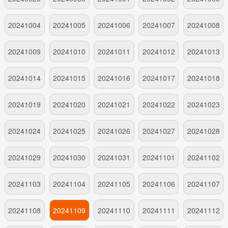
期
期
期
期
期
20241004
20241005
20241006
20241007
20241008
期
期
期
期
期
20241009
20241010
20241011
20241012
20241013
期
期
期
期
期
20241014
20241015
20241016
20241017
20241018
期
期
期
期
期
20241019
20241020
20241021
20241022
20241023
期
期
期
期
期
20241024
20241025
20241026
20241027
20241028
期
期
期
期
期
20241029
20241030
20241031
20241101
20241102
期
期
期
期
期
20241103
20241104
20241105
20241106
20241107
期
期
期
期
期
20241108
20241109
20241110
20241111
20241112