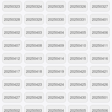
期
期
期
期
期
20250323
20250324
20250325
20250326
20250327
期
期
期
期
期
20250328
20250329
20250330
20250331
20250401
期
期
期
期
期
20250402
20250403
20250404
20250405
20250406
期
期
期
期
期
20250407
20250408
20250409
20250410
20250411
期
期
期
期
期
20250412
20250413
20250414
20250415
20250416
期
期
期
期
期
20250417
20250418
20250419
20250420
20250421
期
期
期
期
期
20250422
20250423
20250424
20250425
20250426
期
期
期
期
期
20250427
20250428
20250429
20250430
20250501
期
期
期
期
期
20250502
20250503
20250504
20250505
20250506