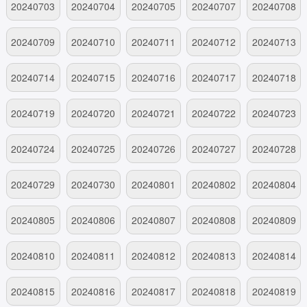
20240703
20240704
20240705
20240707
20240708
期
期
期
期
期
20240709
20240710
20240711
20240712
20240713
期
期
期
期
期
20240714
20240715
20240716
20240717
20240718
期
期
期
期
期
20240719
20240720
20240721
20240722
20240723
期
期
期
期
期
20240724
20240725
20240726
20240727
20240728
期
期
期
期
期
20240729
20240730
20240801
20240802
20240804
期
期
期
期
期
20240805
20240806
20240807
20240808
20240809
期
期
期
期
期
20240810
20240811
20240812
20240813
20240814
期
期
期
期
期
20240815
20240816
20240817
20240818
20240819