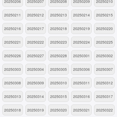
20250206
20250207
20250208
20250209
20250210
期
期
期
期
期
20250211
20250212
20250213
20250214
20250215
期
期
期
期
期
20250216
20250217
20250218
20250219
20250220
期
期
期
期
期
20250221
20250222
20250223
20250224
20250225
期
期
期
期
期
20250226
20250227
20250228
20250301
20250302
期
期
期
期
期
20250303
20250304
20250305
20250306
20250307
期
期
期
期
期
20250308
20250309
20250310
20250311
20250312
期
期
期
期
期
20250313
20250314
20250315
20250316
20250317
期
期
期
期
期
20250318
20250319
20250320
20250321
20250322