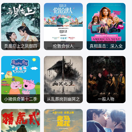
吾凰在上之凤御四
伦敦合伙人
真相直击：深入全
侯明炫 姜贞羽 杜煜
方
内详
伊曼 伊西斯·金 凯
美超模大赛第一季
林亚冬 祖怀 赵一博
电视剧 国产剧
综艺 大陆综艺
莉·克拉克森 劳伦·
电影 纪录片
邓孝慈 郑千亦 郝熠
2026
2026
赫顿 夏奈尔·伊曼
2026
然
杰伊·曼努埃尔 泰拉
·班克斯 海蒂·克鲁
小猪佩奇第十二季
从乱葬岗到幽冥之
姆 温妮·哈洛 珍妮·
一般人物
Alice Kira May Mo
国语
内详
主
杰克逊 简妮斯·迪金
周彦新 马朕 魏兵
nteith 理查德·赖丁
动漫 欧美动漫
动漫 国产动漫
森 阿德里安妮·库瑞
电影 喜剧片
斯 约翰·斯帕克斯
2026
2026
香侬·斯图尔特
2026