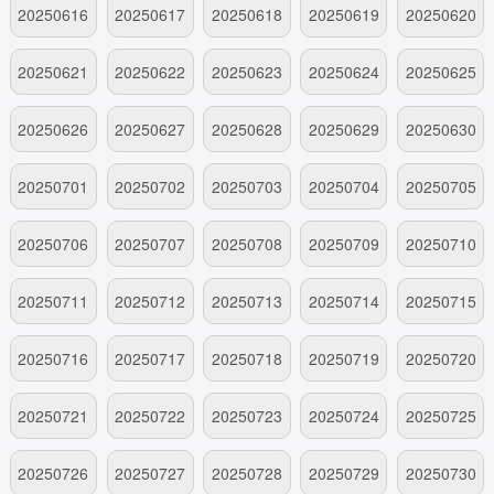
期
期
期
期
期
20250616
20250617
20250618
20250619
20250620
期
期
期
期
期
20250621
20250622
20250623
20250624
20250625
期
期
期
期
期
20250626
20250627
20250628
20250629
20250630
期
期
期
期
期
20250701
20250702
20250703
20250704
20250705
期
期
期
期
期
20250706
20250707
20250708
20250709
20250710
期
期
期
期
期
20250711
20250712
20250713
20250714
20250715
期
期
期
期
期
20250716
20250717
20250718
20250719
20250720
期
期
期
期
期
20250721
20250722
20250723
20250724
20250725
期
期
期
期
期
20250726
20250727
20250728
20250729
20250730