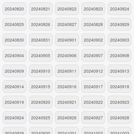
期
期
期
期
期
20240820
20240821
20240822
20240823
20240824
期
期
期
期
期
20240825
20240826
20240827
20240828
20240829
期
期
期
期
期
20240830
20240831
20240901
20240902
20240903
期
期
期
期
期
20240904
20240905
20240906
20240907
20240908
期
期
期
期
期
20240909
20240910
20240911
20240912
20240913
期
期
期
期
期
20240914
20240915
20240916
20240917
20240918
期
期
期
期
期
20240919
20240920
20240921
20240922
20240923
期
期
期
期
期
20240924
20240925
20240926
20240927
20240928
期
期
期
期
期
20240929
20240930
20241001
20241002
20241003