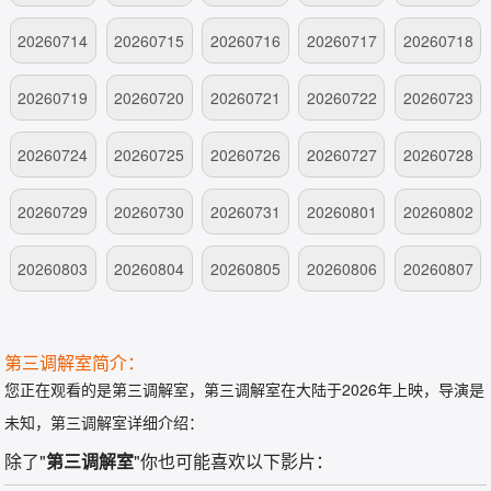
期
期
期
期
期
20260714
20260715
20260716
20260717
20260718
期
期
期
期
期
20260719
20260720
20260721
20260722
20260723
期
期
期
期
期
20260724
20260725
20260726
20260727
20260728
期
期
期
期
期
20260729
20260730
20260731
20260801
20260802
期
期
期
期
期
20260803
20260804
20260805
20260806
20260807
期
期
期
期
期
第三调解室简介：
您正在观看的是第三调解室，第三调解室在大陆于2026年上映，导演是
未知，第三调解室详细介绍：
除了"
第三调解室
"你也可能喜欢以下影片：