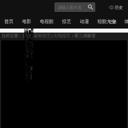
历史
首页
电影
电视剧
综艺
动漫
短剧大全
记录
首
电
电
综
动
短
体
当前位置：
首页
>
最新综艺
>
大陆综艺
>第三调解室
页
影
视
艺
漫
剧
育
剧
大
全