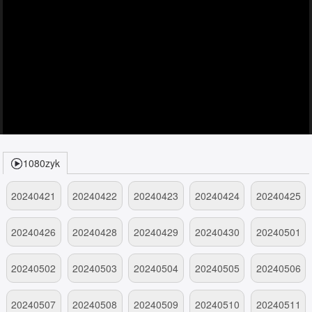
1080zyk
20240421
20240422
20240423
20240424
20240425
期
期
期
期
期
20240426
20240428
20240429
20240430
20240501
期
期
期
期
期
20240502
20240503
20240504
20240505
20240506
期
期
期
期
期
20240507
20240508
20240509
20240510
20240511