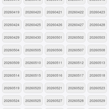
期
期
期
期
期
20260419
20260420
20260421
20260422
20260423
期
期
期
期
期
20260424
20260425
20260426
20260427
20260428
期
期
期
期
期
20260429
20260430
20260501
20260502
20260503
期
期
期
期
期
20260504
20260505
20260506
20260507
20260508
期
期
期
期
期
20260509
20260510
20260511
20260512
20260513
期
期
期
期
期
20260514
20260515
20260516
20260517
20260518
期
期
期
期
期
20260519
20260520
20260521
20260522
20260523
期
期
期
期
期
20260524
20260525
20260527
20260528
20260529