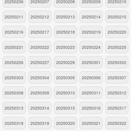
20250206
20250207
20250208
20250209
20250210
期
期
期
期
期
20250211
20250212
20250213
20250214
20250215
期
期
期
期
期
20250216
20250217
20250218
20250219
20250220
期
期
期
期
期
20250221
20250222
20250223
20250224
20250225
期
期
期
期
期
20250226
20250227
20250228
20250301
20250302
期
期
期
期
期
20250303
20250304
20250305
20250306
20250307
期
期
期
期
期
20250308
20250309
20250310
20250311
20250312
期
期
期
期
期
20250313
20250314
20250315
20250316
20250317
期
期
期
期
期
20250318
20250319
20250320
20250321
20250322