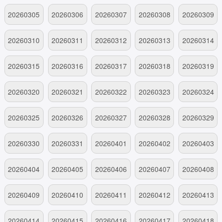
期
期
期
期
期
20260305
20260306
20260307
20260308
20260309
期
期
期
期
期
20260310
20260311
20260312
20260313
20260314
期
期
期
期
期
20260315
20260316
20260317
20260318
20260319
期
期
期
期
期
20260320
20260321
20260322
20260323
20260324
期
期
期
期
期
20260325
20260326
20260327
20260328
20260329
期
期
期
期
期
20260330
20260331
20260401
20260402
20260403
期
期
期
期
期
20260404
20260405
20260406
20260407
20260408
期
期
期
期
期
20260409
20260410
20260411
20260412
20260413
期
期
期
期
期
20260414
20260415
20260416
20260417
20260418