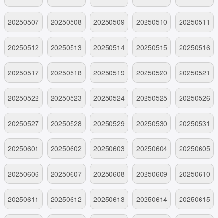
期
期
期
期
期
20250507
20250508
20250509
20250510
20250511
期
期
期
期
期
20250512
20250513
20250514
20250515
20250516
期
期
期
期
期
20250517
20250518
20250519
20250520
20250521
期
期
期
期
期
20250522
20250523
20250524
20250525
20250526
期
期
期
期
期
20250527
20250528
20250529
20250530
20250531
期
期
期
期
期
20250601
20250602
20250603
20250604
20250605
期
期
期
期
期
20250606
20250607
20250608
20250609
20250610
期
期
期
期
期
20250611
20250612
20250613
20250614
20250615