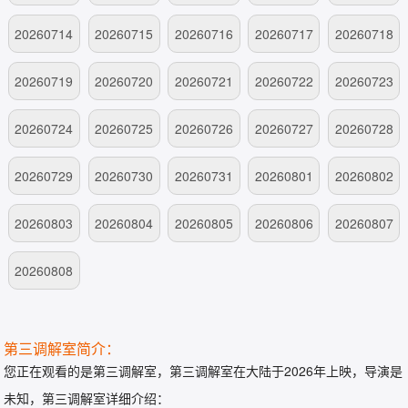
期
期
期
期
期
20260714
20260715
20260716
20260717
20260718
期
期
期
期
期
20260719
20260720
20260721
20260722
20260723
期
期
期
期
期
20260724
20260725
20260726
20260727
20260728
期
期
期
期
期
20260729
20260730
20260731
20260801
20260802
期
期
期
期
期
20260803
20260804
20260805
20260806
20260807
期
期
期
期
期
20260808
期
第三调解室简介：
您正在观看的是第三调解室，第三调解室在大陆于2026年上映，导演是
未知，第三调解室详细介绍：