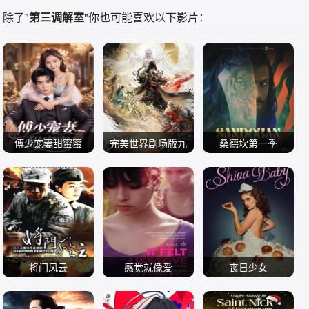
除了"
第三调解室
"你也可能喜欢以下影片：
傅少宠妻甜蜜蜜
完美世界剧场版九
桑德坎第一季
内详
劫焚天
Anja Aversano Bou
短剧大全 AI漫剧
电影 动画片
rdais Drabble Fran
电视剧 欧美剧
2026
2026
klin Fraschetti Fre
2025
ddy Gaiozzi Gilbert
o Gilberto Giulia Gl
将门风云
感觉就像爱
iozzi Hodson Kay
丧日少女
丁海峰 刘跃军 吴越
Caution Nyck Ron
Madeleine Marcus
Al Ariel Choy Cilda
唐静 田海蓉 谭洋
电视剧 国产剧
en Rubinstein 吉娜
电影 剧情片
Mattia Mauro Price
Edgar Eliaz Gardn
电影 喜剧片