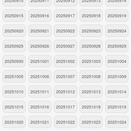
20250910
20250911
20250912
20250913
20250914
期
期
期
期
期
20250915
20250916
20250917
20250918
20250919
期
期
期
期
期
20250920
20250921
20250922
20250923
20250924
期
期
期
期
期
20250925
20250926
20250927
20250928
20250929
期
期
期
期
期
20250930
20251001
20251002
20251003
20251004
期
期
期
期
期
20251005
20251006
20251007
20251008
20251009
期
期
期
期
期
20251010
20251011
20251012
20251013
20251014
期
期
期
期
期
20251015
20251016
20251017
20251018
20251019
期
期
期
期
期
20251020
20251021
20251022
20251023
20251024