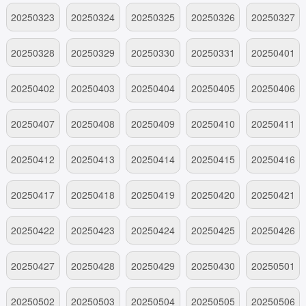
期
期
期
期
期
20250323
20250324
20250325
20250326
20250327
期
期
期
期
期
20250328
20250329
20250330
20250331
20250401
期
期
期
期
期
20250402
20250403
20250404
20250405
20250406
期
期
期
期
期
20250407
20250408
20250409
20250410
20250411
期
期
期
期
期
20250412
20250413
20250414
20250415
20250416
期
期
期
期
期
20250417
20250418
20250419
20250420
20250421
期
期
期
期
期
20250422
20250423
20250424
20250425
20250426
期
期
期
期
期
20250427
20250428
20250429
20250430
20250501
期
期
期
期
期
20250502
20250503
20250504
20250505
20250506