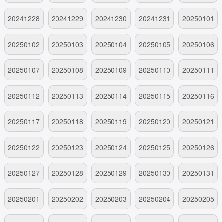
期
期
期
期
期
20241228
20241229
20241230
20241231
20250101
期
期
期
期
期
20250102
20250103
20250104
20250105
20250106
期
期
期
期
期
20250107
20250108
20250109
20250110
20250111
期
期
期
期
期
20250112
20250113
20250114
20250115
20250116
期
期
期
期
期
20250117
20250118
20250119
20250120
20250121
期
期
期
期
期
20250122
20250123
20250124
20250125
20250126
期
期
期
期
期
20250127
20250128
20250129
20250130
20250131
期
期
期
期
期
20250201
20250202
20250203
20250204
20250205
期
期
期
期
期