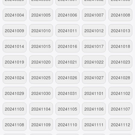
期
期
期
期
期
20241004
20241005
20241006
20241007
20241008
期
期
期
期
期
20241009
20241010
20241011
20241012
20241013
期
期
期
期
期
20241014
20241015
20241016
20241017
20241018
期
期
期
期
期
20241019
20241020
20241021
20241022
20241023
期
期
期
期
期
20241024
20241025
20241026
20241027
20241028
期
期
期
期
期
20241029
20241030
20241031
20241101
20241102
期
期
期
期
期
20241103
20241104
20241105
20241106
20241107
期
期
期
期
期
20241108
20241109
20241110
20241111
20241112