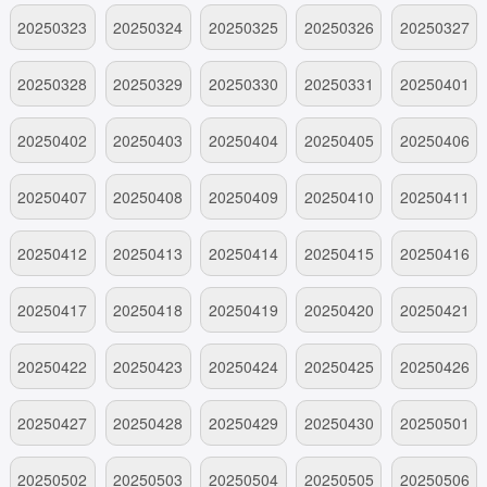
期
期
期
期
期
20250323
20250324
20250325
20250326
20250327
期
期
期
期
期
20250328
20250329
20250330
20250331
20250401
期
期
期
期
期
20250402
20250403
20250404
20250405
20250406
期
期
期
期
期
20250407
20250408
20250409
20250410
20250411
期
期
期
期
期
20250412
20250413
20250414
20250415
20250416
期
期
期
期
期
20250417
20250418
20250419
20250420
20250421
期
期
期
期
期
20250422
20250423
20250424
20250425
20250426
期
期
期
期
期
20250427
20250428
20250429
20250430
20250501
期
期
期
期
期
20250502
20250503
20250504
20250505
20250506