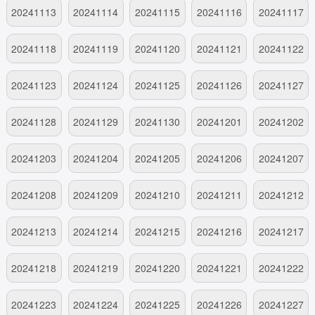
期
期
期
期
期
20241113
20241114
20241115
20241116
20241117
期
期
期
期
期
20241118
20241119
20241120
20241121
20241122
期
期
期
期
期
20241123
20241124
20241125
20241126
20241127
期
期
期
期
期
20241128
20241129
20241130
20241201
20241202
期
期
期
期
期
20241203
20241204
20241205
20241206
20241207
期
期
期
期
期
20241208
20241209
20241210
20241211
20241212
期
期
期
期
期
20241213
20241214
20241215
20241216
20241217
期
期
期
期
期
20241218
20241219
20241220
20241221
20241222
期
期
期
期
期
20241223
20241224
20241225
20241226
20241227