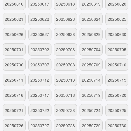
期
期
期
期
期
20250616
20250617
20250618
20250619
20250620
期
期
期
期
期
20250621
20250622
20250623
20250624
20250625
期
期
期
期
期
20250626
20250627
20250628
20250629
20250630
期
期
期
期
期
20250701
20250702
20250703
20250704
20250705
期
期
期
期
期
20250706
20250707
20250708
20250709
20250710
期
期
期
期
期
20250711
20250712
20250713
20250714
20250715
期
期
期
期
期
20250716
20250717
20250718
20250719
20250720
期
期
期
期
期
20250721
20250722
20250723
20250724
20250725
期
期
期
期
期
20250726
20250727
20250728
20250729
20250730