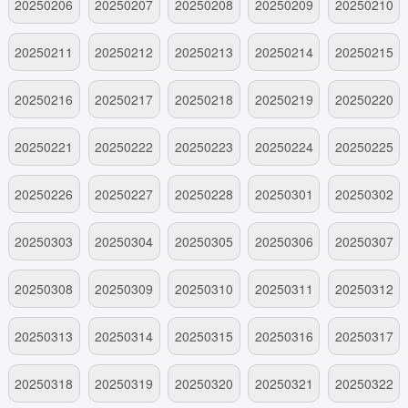
20250206
20250207
20250208
20250209
20250210
期
期
期
期
期
20250211
20250212
20250213
20250214
20250215
期
期
期
期
期
20250216
20250217
20250218
20250219
20250220
期
期
期
期
期
20250221
20250222
20250223
20250224
20250225
期
期
期
期
期
20250226
20250227
20250228
20250301
20250302
期
期
期
期
期
20250303
20250304
20250305
20250306
20250307
期
期
期
期
期
20250308
20250309
20250310
20250311
20250312
期
期
期
期
期
20250313
20250314
20250315
20250316
20250317
期
期
期
期
期
20250318
20250319
20250320
20250321
20250322