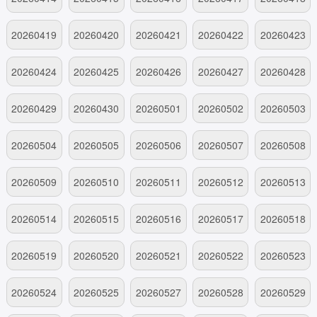
期
期
期
期
期
20260419
20260420
20260421
20260422
20260423
期
期
期
期
期
20260424
20260425
20260426
20260427
20260428
期
期
期
期
期
20260429
20260430
20260501
20260502
20260503
期
期
期
期
期
20260504
20260505
20260506
20260507
20260508
期
期
期
期
期
20260509
20260510
20260511
20260512
20260513
期
期
期
期
期
20260514
20260515
20260516
20260517
20260518
期
期
期
期
期
20260519
20260520
20260521
20260522
20260523
期
期
期
期
期
20260524
20260525
20260527
20260528
20260529