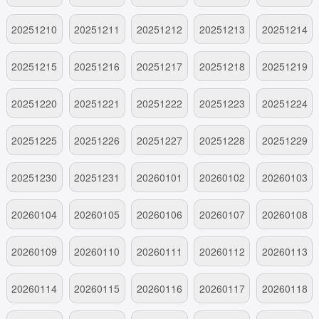
期
期
期
期
期
20251210
20251211
20251212
20251213
20251214
期
期
期
期
期
20251215
20251216
20251217
20251218
20251219
期
期
期
期
期
20251220
20251221
20251222
20251223
20251224
期
期
期
期
期
20251225
20251226
20251227
20251228
20251229
期
期
期
期
期
20251230
20251231
20260101
20260102
20260103
期
期
期
期
期
20260104
20260105
20260106
20260107
20260108
期
期
期
期
期
20260109
20260110
20260111
20260112
20260113
期
期
期
期
期
20260114
20260115
20260116
20260117
20260118
期
期
期
期
期