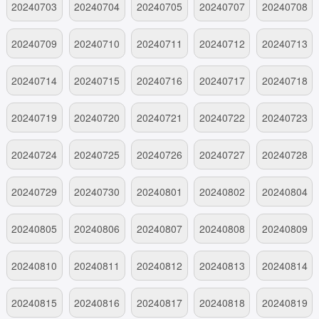
20240703
20240704
20240705
20240707
20240708
期
期
期
期
期
20240709
20240710
20240711
20240712
20240713
期
期
期
期
期
20240714
20240715
20240716
20240717
20240718
期
期
期
期
期
20240719
20240720
20240721
20240722
20240723
期
期
期
期
期
20240724
20240725
20240726
20240727
20240728
期
期
期
期
期
20240729
20240730
20240801
20240802
20240804
期
期
期
期
期
20240805
20240806
20240807
20240808
20240809
期
期
期
期
期
20240810
20240811
20240812
20240813
20240814
期
期
期
期
期
20240815
20240816
20240817
20240818
20240819