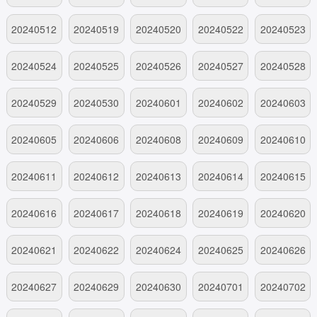
期
期
期
期
期
20240512
20240519
20240520
20240522
20240523
期
期
期
期
期
20240524
20240525
20240526
20240527
20240528
期
期
期
期
期
20240529
20240530
20240601
20240602
20240603
期
期
期
期
期
20240605
20240606
20240608
20240609
20240610
期
期
期
期
期
20240611
20240612
20240613
20240614
20240615
期
期
期
期
期
20240616
20240617
20240618
20240619
20240620
期
期
期
期
期
20240621
20240622
20240624
20240625
20240626
期
期
期
期
期
20240627
20240629
20240630
20240701
20240702
期
期
期
期
期