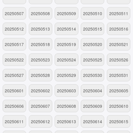
期
期
期
期
期
20250507
20250508
20250509
20250510
20250511
期
期
期
期
期
20250512
20250513
20250514
20250515
20250516
期
期
期
期
期
20250517
20250518
20250519
20250520
20250521
期
期
期
期
期
20250522
20250523
20250524
20250525
20250526
期
期
期
期
期
20250527
20250528
20250529
20250530
20250531
期
期
期
期
期
20250601
20250602
20250603
20250604
20250605
期
期
期
期
期
20250606
20250607
20250608
20250609
20250610
期
期
期
期
期
20250611
20250612
20250613
20250614
20250615