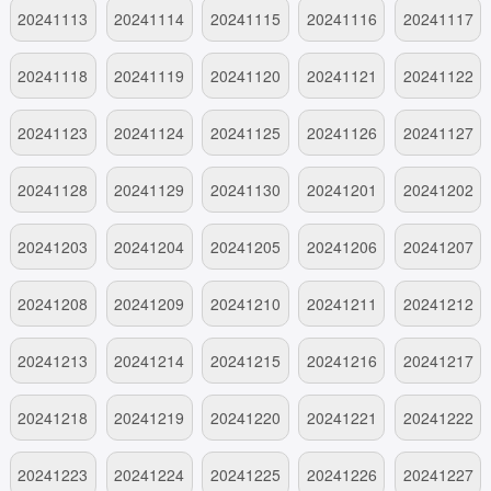
期
期
期
期
期
20241113
20241114
20241115
20241116
20241117
期
期
期
期
期
20241118
20241119
20241120
20241121
20241122
期
期
期
期
期
20241123
20241124
20241125
20241126
20241127
期
期
期
期
期
20241128
20241129
20241130
20241201
20241202
期
期
期
期
期
20241203
20241204
20241205
20241206
20241207
期
期
期
期
期
20241208
20241209
20241210
20241211
20241212
期
期
期
期
期
20241213
20241214
20241215
20241216
20241217
期
期
期
期
期
20241218
20241219
20241220
20241221
20241222
期
期
期
期
期
20241223
20241224
20241225
20241226
20241227