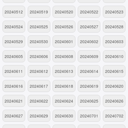
期
期
期
期
期
20240512
20240519
20240520
20240522
20240523
期
期
期
期
期
20240524
20240525
20240526
20240527
20240528
期
期
期
期
期
20240529
20240530
20240601
20240602
20240603
期
期
期
期
期
20240605
20240606
20240608
20240609
20240610
期
期
期
期
期
20240611
20240612
20240613
20240614
20240615
期
期
期
期
期
20240616
20240617
20240618
20240619
20240620
期
期
期
期
期
20240621
20240622
20240624
20240625
20240626
期
期
期
期
期
20240627
20240629
20240630
20240701
20240702
期
期
期
期
期