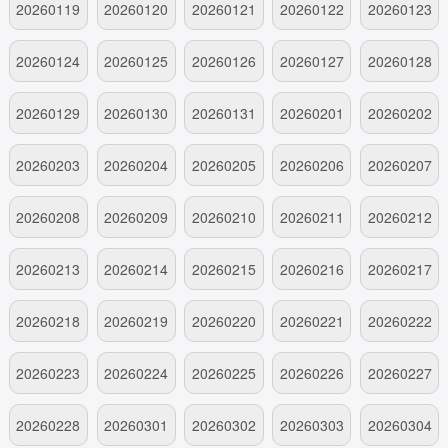
20260119
20260120
20260121
20260122
20260123
期
期
期
期
期
20260124
20260125
20260126
20260127
20260128
期
期
期
期
期
20260129
20260130
20260131
20260201
20260202
期
期
期
期
期
20260203
20260204
20260205
20260206
20260207
期
期
期
期
期
20260208
20260209
20260210
20260211
20260212
期
期
期
期
期
20260213
20260214
20260215
20260216
20260217
期
期
期
期
期
20260218
20260219
20260220
20260221
20260222
期
期
期
期
期
20260223
20260224
20260225
20260226
20260227
期
期
期
期
期
20260228
20260301
20260302
20260303
20260304