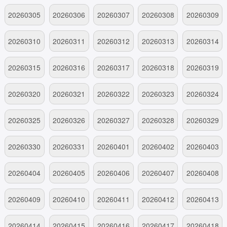
期
期
期
期
期
20260305
20260306
20260307
20260308
20260309
期
期
期
期
期
20260310
20260311
20260312
20260313
20260314
期
期
期
期
期
20260315
20260316
20260317
20260318
20260319
期
期
期
期
期
20260320
20260321
20260322
20260323
20260324
期
期
期
期
期
20260325
20260326
20260327
20260328
20260329
期
期
期
期
期
20260330
20260331
20260401
20260402
20260403
期
期
期
期
期
20260404
20260405
20260406
20260407
20260408
期
期
期
期
期
20260409
20260410
20260411
20260412
20260413
期
期
期
期
期
20260414
20260415
20260416
20260417
20260418