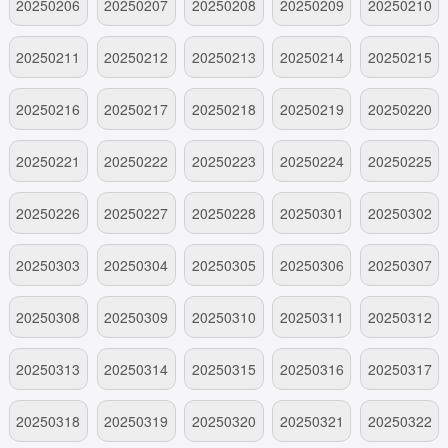
20250206
20250207
20250208
20250209
20250210
期
期
期
期
期
20250211
20250212
20250213
20250214
20250215
期
期
期
期
期
20250216
20250217
20250218
20250219
20250220
期
期
期
期
期
20250221
20250222
20250223
20250224
20250225
期
期
期
期
期
20250226
20250227
20250228
20250301
20250302
期
期
期
期
期
20250303
20250304
20250305
20250306
20250307
期
期
期
期
期
20250308
20250309
20250310
20250311
20250312
期
期
期
期
期
20250313
20250314
20250315
20250316
20250317
期
期
期
期
期
20250318
20250319
20250320
20250321
20250322