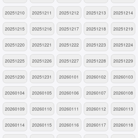
期
期
期
期
期
20251210
20251211
20251212
20251213
20251214
期
期
期
期
期
20251215
20251216
20251217
20251218
20251219
期
期
期
期
期
20251220
20251221
20251222
20251223
20251224
期
期
期
期
期
20251225
20251226
20251227
20251228
20251229
期
期
期
期
期
20251230
20251231
20260101
20260102
20260103
期
期
期
期
期
20260104
20260105
20260106
20260107
20260108
期
期
期
期
期
20260109
20260110
20260111
20260112
20260113
期
期
期
期
期
20260114
20260115
20260116
20260117
20260118
期
期
期
期
期