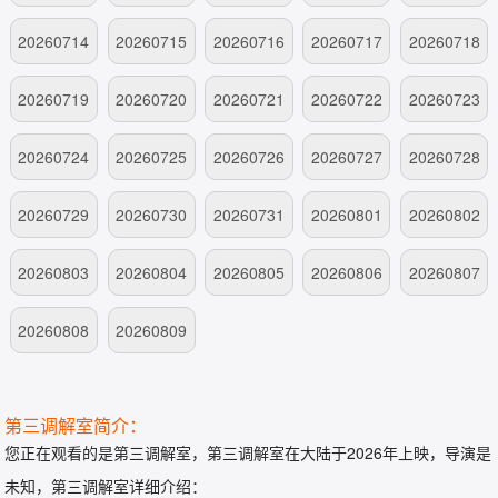
期
期
期
期
期
20260714
20260715
20260716
20260717
20260718
期
期
期
期
期
20260719
20260720
20260721
20260722
20260723
期
期
期
期
期
20260724
20260725
20260726
20260727
20260728
期
期
期
期
期
20260729
20260730
20260731
20260801
20260802
期
期
期
期
期
20260803
20260804
20260805
20260806
20260807
期
期
期
期
期
20260808
20260809
期
期
第三调解室简介：
您正在观看的是第三调解室，第三调解室在大陆于2026年上映，导演是
未知，第三调解室详细介绍：