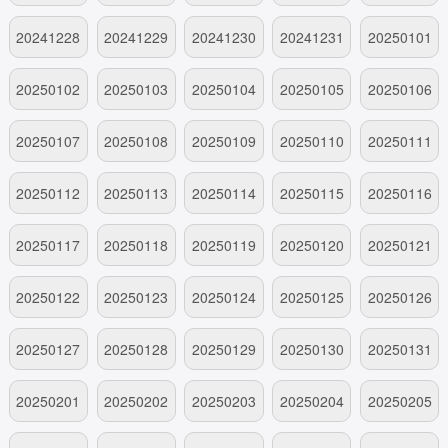
期
期
期
期
期
20241228
20241229
20241230
20241231
20250101
期
期
期
期
期
20250102
20250103
20250104
20250105
20250106
期
期
期
期
期
20250107
20250108
20250109
20250110
20250111
期
期
期
期
期
20250112
20250113
20250114
20250115
20250116
期
期
期
期
期
20250117
20250118
20250119
20250120
20250121
期
期
期
期
期
20250122
20250123
20250124
20250125
20250126
期
期
期
期
期
20250127
20250128
20250129
20250130
20250131
期
期
期
期
期
20250201
20250202
20250203
20250204
20250205
期
期
期
期
期