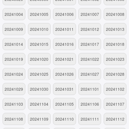
期
期
期
期
期
20241004
20241005
20241006
20241007
20241008
期
期
期
期
期
20241009
20241010
20241011
20241012
20241013
期
期
期
期
期
20241014
20241015
20241016
20241017
20241018
期
期
期
期
期
20241019
20241020
20241021
20241022
20241023
期
期
期
期
期
20241024
20241025
20241026
20241027
20241028
期
期
期
期
期
20241029
20241030
20241031
20241101
20241102
期
期
期
期
期
20241103
20241104
20241105
20241106
20241107
期
期
期
期
期
20241108
20241109
20241110
20241111
20241112