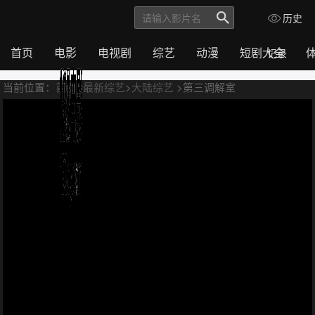
历史
首页
电影
电视剧
综艺
动漫
短剧大全
记录
首
电
电
综
动
短
体
当前位置：
首页
>
最新综艺
>
大陆综艺
>第三调解室
页
影
视
艺
漫
剧
育
剧
大
全