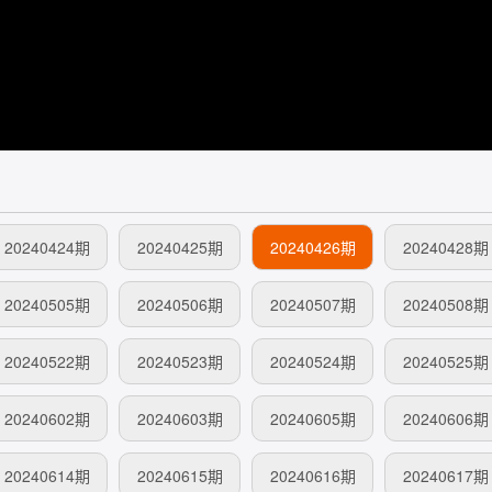
20240424期
20240425期
20240426期
20240428期
20240505期
20240506期
20240507期
20240508期
20240522期
20240523期
20240524期
20240525期
20240602期
20240603期
20240605期
20240606期
20240614期
20240615期
20240616期
20240617期