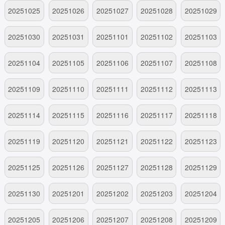
期
期
期
期
期
20251025
20251026
20251027
20251028
20251029
期
期
期
期
期
20251030
20251031
20251101
20251102
20251103
期
期
期
期
期
20251104
20251105
20251106
20251107
20251108
期
期
期
期
期
20251109
20251110
20251111
20251112
20251113
期
期
期
期
期
20251114
20251115
20251116
20251117
20251118
期
期
期
期
期
20251119
20251120
20251121
20251122
20251123
期
期
期
期
期
20251125
20251126
20251127
20251128
20251129
期
期
期
期
期
20251130
20251201
20251202
20251203
20251204
期
期
期
期
期
20251205
20251206
20251207
20251208
20251209