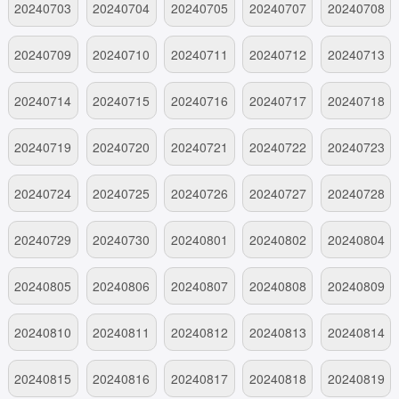
20240703
20240704
20240705
20240707
20240708
期
期
期
期
期
20240709
20240710
20240711
20240712
20240713
期
期
期
期
期
20240714
20240715
20240716
20240717
20240718
期
期
期
期
期
20240719
20240720
20240721
20240722
20240723
期
期
期
期
期
20240724
20240725
20240726
20240727
20240728
期
期
期
期
期
20240729
20240730
20240801
20240802
20240804
期
期
期
期
期
20240805
20240806
20240807
20240808
20240809
期
期
期
期
期
20240810
20240811
20240812
20240813
20240814
期
期
期
期
期
20240815
20240816
20240817
20240818
20240819