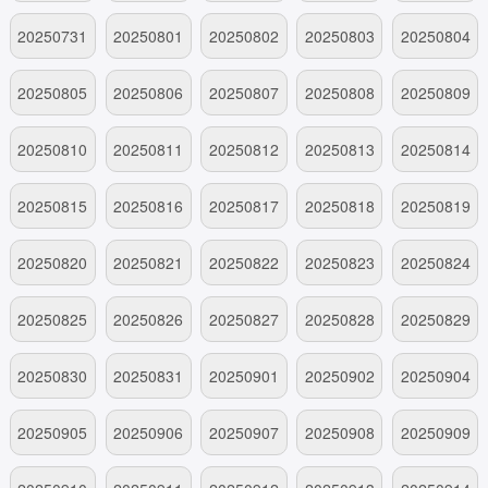
期
期
期
期
期
20250731
20250801
20250802
20250803
20250804
期
期
期
期
期
20250805
20250806
20250807
20250808
20250809
期
期
期
期
期
20250810
20250811
20250812
20250813
20250814
期
期
期
期
期
20250815
20250816
20250817
20250818
20250819
期
期
期
期
期
20250820
20250821
20250822
20250823
20250824
期
期
期
期
期
20250825
20250826
20250827
20250828
20250829
期
期
期
期
期
20250830
20250831
20250901
20250902
20250904
期
期
期
期
期
20250905
20250906
20250907
20250908
20250909
期
期
期
期
期