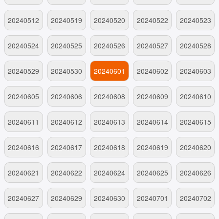
期
期
期
期
期
20240512
20240519
20240520
20240522
20240523
期
期
期
期
期
20240524
20240525
20240526
20240527
20240528
期
期
期
期
期
20240529
20240530
20240601
20240602
20240603
期
期
期
期
期
20240605
20240606
20240608
20240609
20240610
期
期
期
期
期
20240611
20240612
20240613
20240614
20240615
期
期
期
期
期
20240616
20240617
20240618
20240619
20240620
期
期
期
期
期
20240621
20240622
20240624
20240625
20240626
期
期
期
期
期
20240627
20240629
20240630
20240701
20240702
期
期
期
期
期