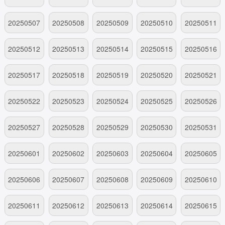
期
期
期
期
期
20250507
20250508
20250509
20250510
20250511
期
期
期
期
期
20250512
20250513
20250514
20250515
20250516
期
期
期
期
期
20250517
20250518
20250519
20250520
20250521
期
期
期
期
期
20250522
20250523
20250524
20250525
20250526
期
期
期
期
期
20250527
20250528
20250529
20250530
20250531
期
期
期
期
期
20250601
20250602
20250603
20250604
20250605
期
期
期
期
期
20250606
20250607
20250608
20250609
20250610
期
期
期
期
期
20250611
20250612
20250613
20250614
20250615