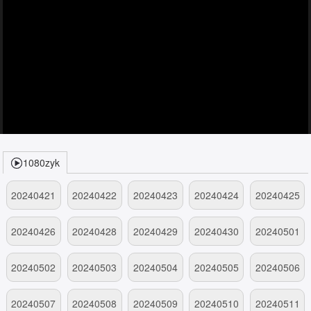
1080zyk
20240421
20240422
20240423
20240424
20240425
期
期
期
期
期
20240426
20240428
20240429
20240430
20240501
期
期
期
期
期
20240502
20240503
20240504
20240505
20240506
期
期
期
期
期
20240507
20240508
20240509
20240510
20240511