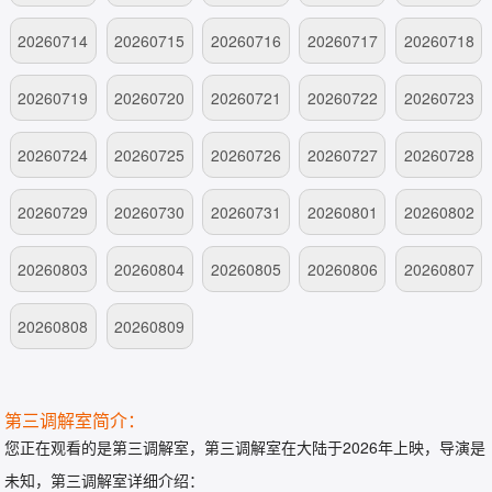
期
期
期
期
期
20260714
20260715
20260716
20260717
20260718
期
期
期
期
期
20260719
20260720
20260721
20260722
20260723
期
期
期
期
期
20260724
20260725
20260726
20260727
20260728
期
期
期
期
期
20260729
20260730
20260731
20260801
20260802
期
期
期
期
期
20260803
20260804
20260805
20260806
20260807
期
期
期
期
期
20260808
20260809
期
期
第三调解室简介：
您正在观看的是第三调解室，第三调解室在大陆于2026年上映，导演是
未知，第三调解室详细介绍：