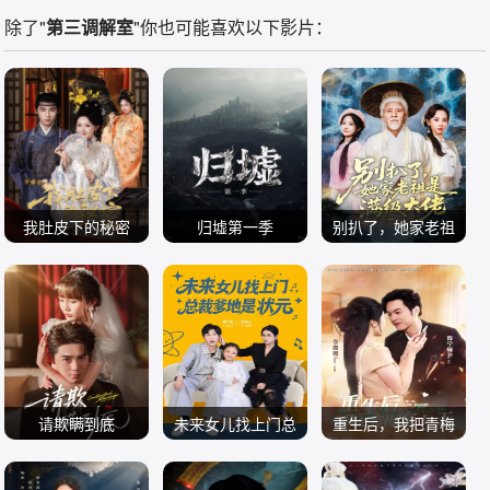
除了"
第三调解室
"你也可能喜欢以下影片：
我肚皮下的秘密
归墟第一季
别扒了，她家老祖
康凌骁
梦露
是满级大佬
短剧大全 女性成长
短剧大全 AI漫剧
短剧大全 玄幻
2025
2026
2025
请欺瞒到底
未来女儿找上门总
重生后，我把青梅
成梓宁
傅宇航
裁爹地是状元
李图图
宠上天
短剧大全 爱情
短剧大全 爱情
短剧大全 爱情