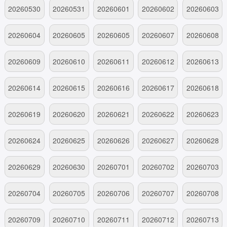
期
期
期
期
期
20260530
20260531
20260601
20260602
20260603
期
期
期
期
期
20260604
20260605
20260605
20260607
20260608
期
期
期
期
期
20260609
20260610
20260611
20260612
20260613
期
期
期
期
期
20260614
20260615
20260616
20260617
20260618
期
期
期
期
期
20260619
20260620
20260621
20260622
20260623
期
期
期
期
期
20260624
20260625
20260626
20260627
20260628
期
期
期
期
期
20260629
20260630
20260701
20260702
20260703
期
期
期
期
期
20260704
20260705
20260706
20260707
20260708
期
期
期
期
期
20260709
20260710
20260711
20260712
20260713