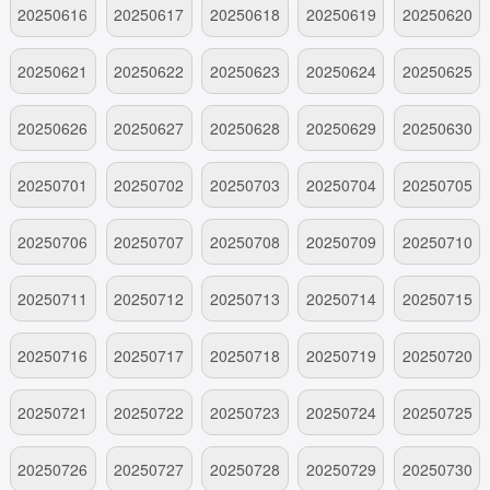
期
期
期
期
期
20250616
20250617
20250618
20250619
20250620
期
期
期
期
期
20250621
20250622
20250623
20250624
20250625
期
期
期
期
期
20250626
20250627
20250628
20250629
20250630
期
期
期
期
期
20250701
20250702
20250703
20250704
20250705
期
期
期
期
期
20250706
20250707
20250708
20250709
20250710
期
期
期
期
期
20250711
20250712
20250713
20250714
20250715
期
期
期
期
期
20250716
20250717
20250718
20250719
20250720
期
期
期
期
期
20250721
20250722
20250723
20250724
20250725
期
期
期
期
期
20250726
20250727
20250728
20250729
20250730