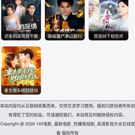
2025
2025
2025
迟来的深情我不要
穿成僵尸茅山复兴
菩提树下相思烬
王飞乔
林千仟
就靠你了
崔一梁
短剧大全 爱情
短剧大全 脑洞
短剧大全 爱情
2025
2025
2025
重生带系统财路挡
韩雨男
不住
本站内容均从互联网收集而来，仅供交流学习使用，版权归原创者所有如
短剧大全 剧情
有侵犯了您的权益，尽请通知我们，本站将及时删除侵权内容。
2025
Copyright @ 2026 193电影_最新电影_热播电视剧_高清影视大全在线观
看 版权所有