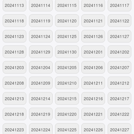
期
期
期
期
期
20241113
20241114
20241115
20241116
20241117
期
期
期
期
期
20241118
20241119
20241120
20241121
20241122
期
期
期
期
期
20241123
20241124
20241125
20241126
20241127
期
期
期
期
期
20241128
20241129
20241130
20241201
20241202
期
期
期
期
期
20241203
20241204
20241205
20241206
20241207
期
期
期
期
期
20241208
20241209
20241210
20241211
20241212
期
期
期
期
期
20241213
20241214
20241215
20241216
20241217
期
期
期
期
期
20241218
20241219
20241220
20241221
20241222
期
期
期
期
期
20241223
20241224
20241225
20241226
20241227