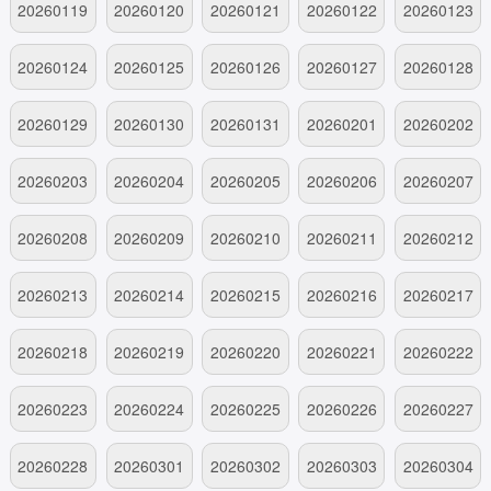
20260119
20260120
20260121
20260122
20260123
期
期
期
期
期
20260124
20260125
20260126
20260127
20260128
期
期
期
期
期
20260129
20260130
20260131
20260201
20260202
期
期
期
期
期
20260203
20260204
20260205
20260206
20260207
期
期
期
期
期
20260208
20260209
20260210
20260211
20260212
期
期
期
期
期
20260213
20260214
20260215
20260216
20260217
期
期
期
期
期
20260218
20260219
20260220
20260221
20260222
期
期
期
期
期
20260223
20260224
20260225
20260226
20260227
期
期
期
期
期
20260228
20260301
20260302
20260303
20260304