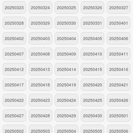
期
期
期
期
期
20250323
20250324
20250325
20250326
20250327
期
期
期
期
期
20250328
20250329
20250330
20250331
20250401
期
期
期
期
期
20250402
20250403
20250404
20250405
20250406
期
期
期
期
期
20250407
20250408
20250409
20250410
20250411
期
期
期
期
期
20250412
20250413
20250414
20250415
20250416
期
期
期
期
期
20250417
20250418
20250419
20250420
20250421
期
期
期
期
期
20250422
20250423
20250424
20250425
20250426
期
期
期
期
期
20250427
20250428
20250429
20250430
20250501
期
期
期
期
期
20250502
20250503
20250504
20250505
20250506