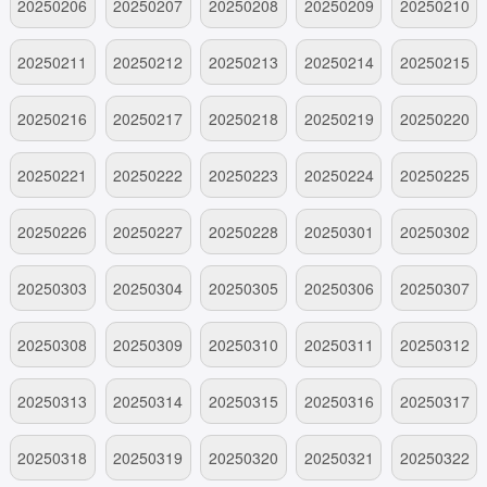
20250206
20250207
20250208
20250209
20250210
期
期
期
期
期
20250211
20250212
20250213
20250214
20250215
期
期
期
期
期
20250216
20250217
20250218
20250219
20250220
期
期
期
期
期
20250221
20250222
20250223
20250224
20250225
期
期
期
期
期
20250226
20250227
20250228
20250301
20250302
期
期
期
期
期
20250303
20250304
20250305
20250306
20250307
期
期
期
期
期
20250308
20250309
20250310
20250311
20250312
期
期
期
期
期
20250313
20250314
20250315
20250316
20250317
期
期
期
期
期
20250318
20250319
20250320
20250321
20250322