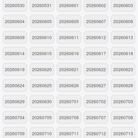
期
期
期
期
期
20260530
20260531
20260601
20260602
20260603
期
期
期
期
期
20260604
20260605
20260605
20260607
20260608
期
期
期
期
期
20260609
20260610
20260611
20260612
20260613
期
期
期
期
期
20260614
20260615
20260616
20260617
20260618
期
期
期
期
期
20260619
20260620
20260621
20260622
20260623
期
期
期
期
期
20260624
20260625
20260626
20260627
20260628
期
期
期
期
期
20260629
20260630
20260701
20260702
20260703
期
期
期
期
期
20260704
20260705
20260706
20260707
20260708
期
期
期
期
期
20260709
20260710
20260711
20260712
20260713