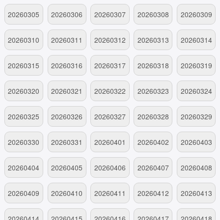
期
期
期
期
期
20260305
20260306
20260307
20260308
20260309
期
期
期
期
期
20260310
20260311
20260312
20260313
20260314
期
期
期
期
期
20260315
20260316
20260317
20260318
20260319
期
期
期
期
期
20260320
20260321
20260322
20260323
20260324
期
期
期
期
期
20260325
20260326
20260327
20260328
20260329
期
期
期
期
期
20260330
20260331
20260401
20260402
20260403
期
期
期
期
期
20260404
20260405
20260406
20260407
20260408
期
期
期
期
期
20260409
20260410
20260411
20260412
20260413
期
期
期
期
期
20260414
20260415
20260416
20260417
20260418