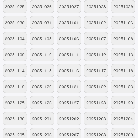
期
期
期
期
期
20251025
20251026
20251027
20251028
20251029
期
期
期
期
期
20251030
20251031
20251101
20251102
20251103
期
期
期
期
期
20251104
20251105
20251106
20251107
20251108
期
期
期
期
期
20251109
20251110
20251111
20251112
20251113
期
期
期
期
期
20251114
20251115
20251116
20251117
20251118
期
期
期
期
期
20251119
20251120
20251121
20251122
20251123
期
期
期
期
期
20251125
20251126
20251127
20251128
20251129
期
期
期
期
期
20251130
20251201
20251202
20251203
20251204
期
期
期
期
期
20251205
20251206
20251207
20251208
20251209