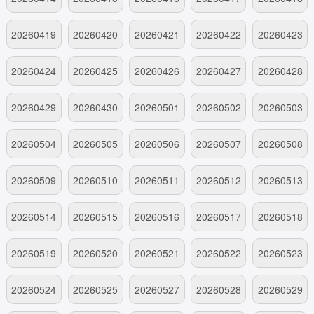
期
期
期
期
期
20260419
20260420
20260421
20260422
20260423
期
期
期
期
期
20260424
20260425
20260426
20260427
20260428
期
期
期
期
期
20260429
20260430
20260501
20260502
20260503
期
期
期
期
期
20260504
20260505
20260506
20260507
20260508
期
期
期
期
期
20260509
20260510
20260511
20260512
20260513
期
期
期
期
期
20260514
20260515
20260516
20260517
20260518
期
期
期
期
期
20260519
20260520
20260521
20260522
20260523
期
期
期
期
期
20260524
20260525
20260527
20260528
20260529