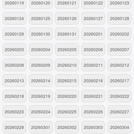
20260119
20260120
20260121
20260122
20260123
期
期
期
期
期
20260124
20260125
20260126
20260127
20260128
期
期
期
期
期
20260129
20260130
20260131
20260201
20260202
期
期
期
期
期
20260203
20260204
20260205
20260206
20260207
期
期
期
期
期
20260208
20260209
20260210
20260211
20260212
期
期
期
期
期
20260213
20260214
20260215
20260216
20260217
期
期
期
期
期
20260218
20260219
20260220
20260221
20260222
期
期
期
期
期
20260223
20260224
20260225
20260226
20260227
期
期
期
期
期
20260228
20260301
20260302
20260303
20260304