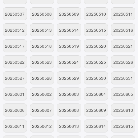
期
期
期
期
期
20250507
20250508
20250509
20250510
20250511
期
期
期
期
期
20250512
20250513
20250514
20250515
20250516
期
期
期
期
期
20250517
20250518
20250519
20250520
20250521
期
期
期
期
期
20250522
20250523
20250524
20250525
20250526
期
期
期
期
期
20250527
20250528
20250529
20250530
20250531
期
期
期
期
期
20250601
20250602
20250603
20250604
20250605
期
期
期
期
期
20250606
20250607
20250608
20250609
20250610
期
期
期
期
期
20250611
20250612
20250613
20250614
20250615