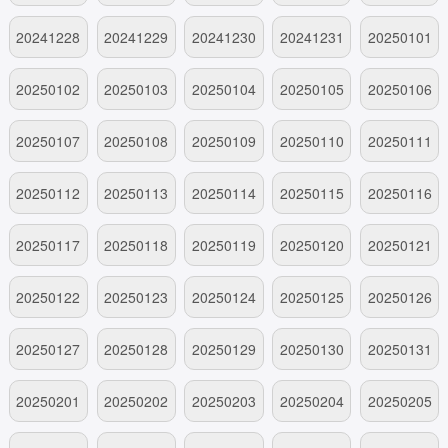
期
期
期
期
期
20241228
20241229
20241230
20241231
20250101
期
期
期
期
期
20250102
20250103
20250104
20250105
20250106
期
期
期
期
期
20250107
20250108
20250109
20250110
20250111
期
期
期
期
期
20250112
20250113
20250114
20250115
20250116
期
期
期
期
期
20250117
20250118
20250119
20250120
20250121
期
期
期
期
期
20250122
20250123
20250124
20250125
20250126
期
期
期
期
期
20250127
20250128
20250129
20250130
20250131
期
期
期
期
期
20250201
20250202
20250203
20250204
20250205
期
期
期
期
期