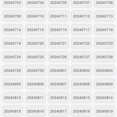
20240703
20240704
20240705
20240707
20240708
期
期
期
期
期
20240709
20240710
20240711
20240712
20240713
期
期
期
期
期
20240714
20240715
20240716
20240717
20240718
期
期
期
期
期
20240719
20240720
20240721
20240722
20240723
期
期
期
期
期
20240724
20240725
20240726
20240727
20240728
期
期
期
期
期
20240729
20240730
20240801
20240802
20240804
期
期
期
期
期
20240805
20240806
20240807
20240808
20240809
期
期
期
期
期
20240810
20240811
20240812
20240813
20240814
期
期
期
期
期
20240815
20240816
20240817
20240818
20240819