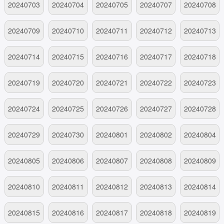
20240703
20240704
20240705
20240707
20240708
期
期
期
期
期
20240709
20240710
20240711
20240712
20240713
期
期
期
期
期
20240714
20240715
20240716
20240717
20240718
期
期
期
期
期
20240719
20240720
20240721
20240722
20240723
期
期
期
期
期
20240724
20240725
20240726
20240727
20240728
期
期
期
期
期
20240729
20240730
20240801
20240802
20240804
期
期
期
期
期
20240805
20240806
20240807
20240808
20240809
期
期
期
期
期
20240810
20240811
20240812
20240813
20240814
期
期
期
期
期
20240815
20240816
20240817
20240818
20240819