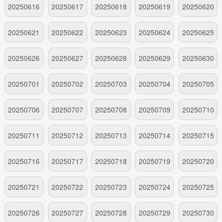
期
期
期
期
期
20250616
20250617
20250618
20250619
20250620
期
期
期
期
期
20250621
20250622
20250623
20250624
20250625
期
期
期
期
期
20250626
20250627
20250628
20250629
20250630
期
期
期
期
期
20250701
20250702
20250703
20250704
20250705
期
期
期
期
期
20250706
20250707
20250708
20250709
20250710
期
期
期
期
期
20250711
20250712
20250713
20250714
20250715
期
期
期
期
期
20250716
20250717
20250718
20250719
20250720
期
期
期
期
期
20250721
20250722
20250723
20250724
20250725
期
期
期
期
期
20250726
20250727
20250728
20250729
20250730