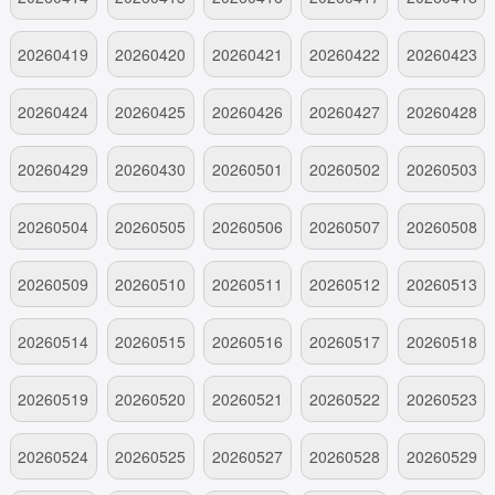
期
期
期
期
期
20260419
20260420
20260421
20260422
20260423
期
期
期
期
期
20260424
20260425
20260426
20260427
20260428
期
期
期
期
期
20260429
20260430
20260501
20260502
20260503
期
期
期
期
期
20260504
20260505
20260506
20260507
20260508
期
期
期
期
期
20260509
20260510
20260511
20260512
20260513
期
期
期
期
期
20260514
20260515
20260516
20260517
20260518
期
期
期
期
期
20260519
20260520
20260521
20260522
20260523
期
期
期
期
期
20260524
20260525
20260527
20260528
20260529