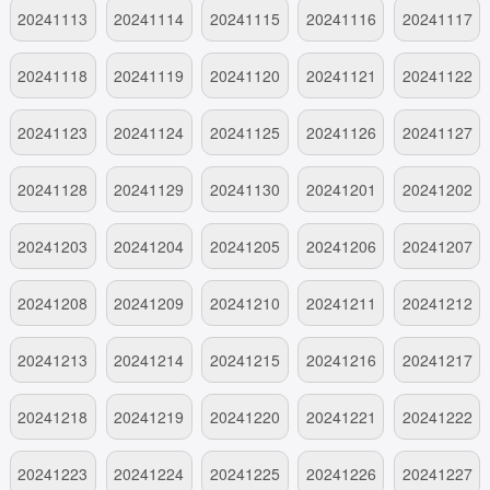
期
期
期
期
期
20241113
20241114
20241115
20241116
20241117
期
期
期
期
期
20241118
20241119
20241120
20241121
20241122
期
期
期
期
期
20241123
20241124
20241125
20241126
20241127
期
期
期
期
期
20241128
20241129
20241130
20241201
20241202
期
期
期
期
期
20241203
20241204
20241205
20241206
20241207
期
期
期
期
期
20241208
20241209
20241210
20241211
20241212
期
期
期
期
期
20241213
20241214
20241215
20241216
20241217
期
期
期
期
期
20241218
20241219
20241220
20241221
20241222
期
期
期
期
期
20241223
20241224
20241225
20241226
20241227