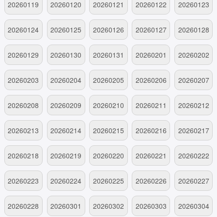
20260119
20260120
20260121
20260122
20260123
期
期
期
期
期
20260124
20260125
20260126
20260127
20260128
期
期
期
期
期
20260129
20260130
20260131
20260201
20260202
期
期
期
期
期
20260203
20260204
20260205
20260206
20260207
期
期
期
期
期
20260208
20260209
20260210
20260211
20260212
期
期
期
期
期
20260213
20260214
20260215
20260216
20260217
期
期
期
期
期
20260218
20260219
20260220
20260221
20260222
期
期
期
期
期
20260223
20260224
20260225
20260226
20260227
期
期
期
期
期
20260228
20260301
20260302
20260303
20260304