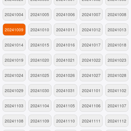
期
期
期
期
期
20241004
20241005
20241006
20241007
20241008
期
期
期
期
期
20241009
20241010
20241011
20241012
20241013
期
期
期
期
期
20241014
20241015
20241016
20241017
20241018
期
期
期
期
期
20241019
20241020
20241021
20241022
20241023
期
期
期
期
期
20241024
20241025
20241026
20241027
20241028
期
期
期
期
期
20241029
20241030
20241031
20241101
20241102
期
期
期
期
期
20241103
20241104
20241105
20241106
20241107
期
期
期
期
期
20241108
20241109
20241110
20241111
20241112