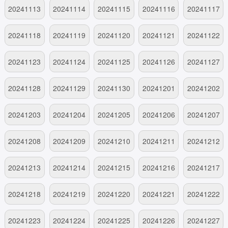
期
期
期
期
期
20241113
20241114
20241115
20241116
20241117
期
期
期
期
期
20241118
20241119
20241120
20241121
20241122
期
期
期
期
期
20241123
20241124
20241125
20241126
20241127
期
期
期
期
期
20241128
20241129
20241130
20241201
20241202
期
期
期
期
期
20241203
20241204
20241205
20241206
20241207
期
期
期
期
期
20241208
20241209
20241210
20241211
20241212
期
期
期
期
期
20241213
20241214
20241215
20241216
20241217
期
期
期
期
期
20241218
20241219
20241220
20241221
20241222
期
期
期
期
期
20241223
20241224
20241225
20241226
20241227