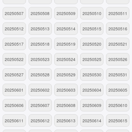
期
期
期
期
期
20250507
20250508
20250509
20250510
20250511
期
期
期
期
期
20250512
20250513
20250514
20250515
20250516
期
期
期
期
期
20250517
20250518
20250519
20250520
20250521
期
期
期
期
期
20250522
20250523
20250524
20250525
20250526
期
期
期
期
期
20250527
20250528
20250529
20250530
20250531
期
期
期
期
期
20250601
20250602
20250603
20250604
20250605
期
期
期
期
期
20250606
20250607
20250608
20250609
20250610
期
期
期
期
期
20250611
20250612
20250613
20250614
20250615