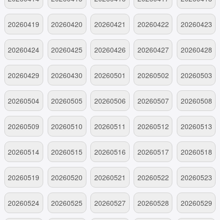
期
期
期
期
期
20260419
20260420
20260421
20260422
20260423
期
期
期
期
期
20260424
20260425
20260426
20260427
20260428
期
期
期
期
期
20260429
20260430
20260501
20260502
20260503
期
期
期
期
期
20260504
20260505
20260506
20260507
20260508
期
期
期
期
期
20260509
20260510
20260511
20260512
20260513
期
期
期
期
期
20260514
20260515
20260516
20260517
20260518
期
期
期
期
期
20260519
20260520
20260521
20260522
20260523
期
期
期
期
期
20260524
20260525
20260527
20260528
20260529