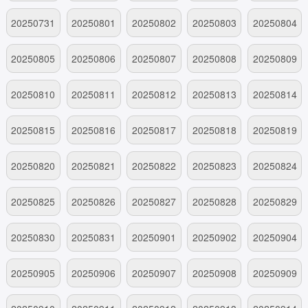
期
期
期
期
期
20250731
20250801
20250802
20250803
20250804
期
期
期
期
期
20250805
20250806
20250807
20250808
20250809
期
期
期
期
期
20250810
20250811
20250812
20250813
20250814
期
期
期
期
期
20250815
20250816
20250817
20250818
20250819
期
期
期
期
期
20250820
20250821
20250822
20250823
20250824
期
期
期
期
期
20250825
20250826
20250827
20250828
20250829
期
期
期
期
期
20250830
20250831
20250901
20250902
20250904
期
期
期
期
期
20250905
20250906
20250907
20250908
20250909
期
期
期
期
期