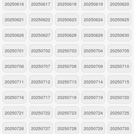
期
期
期
期
期
20250616
20250617
20250618
20250619
20250620
期
期
期
期
期
20250621
20250622
20250623
20250624
20250625
期
期
期
期
期
20250626
20250627
20250628
20250629
20250630
期
期
期
期
期
20250701
20250702
20250703
20250704
20250705
期
期
期
期
期
20250706
20250707
20250708
20250709
20250710
期
期
期
期
期
20250711
20250712
20250713
20250714
20250715
期
期
期
期
期
20250716
20250717
20250718
20250719
20250720
期
期
期
期
期
20250721
20250722
20250723
20250724
20250725
期
期
期
期
期
20250726
20250727
20250728
20250729
20250730