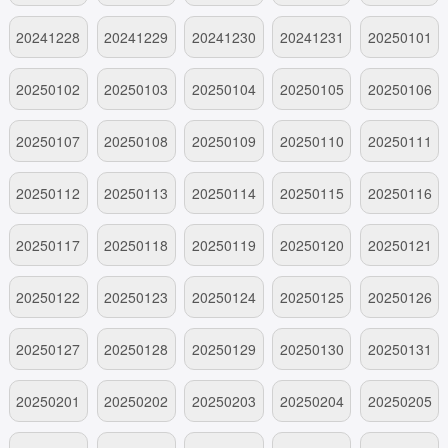
期
期
期
期
期
20241228
20241229
20241230
20241231
20250101
期
期
期
期
期
20250102
20250103
20250104
20250105
20250106
期
期
期
期
期
20250107
20250108
20250109
20250110
20250111
期
期
期
期
期
20250112
20250113
20250114
20250115
20250116
期
期
期
期
期
20250117
20250118
20250119
20250120
20250121
期
期
期
期
期
20250122
20250123
20250124
20250125
20250126
期
期
期
期
期
20250127
20250128
20250129
20250130
20250131
期
期
期
期
期
20250201
20250202
20250203
20250204
20250205
期
期
期
期
期