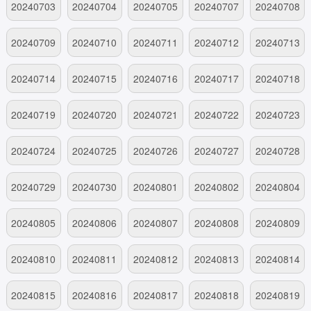
20240703
20240704
20240705
20240707
20240708
期
期
期
期
期
20240709
20240710
20240711
20240712
20240713
期
期
期
期
期
20240714
20240715
20240716
20240717
20240718
期
期
期
期
期
20240719
20240720
20240721
20240722
20240723
期
期
期
期
期
20240724
20240725
20240726
20240727
20240728
期
期
期
期
期
20240729
20240730
20240801
20240802
20240804
期
期
期
期
期
20240805
20240806
20240807
20240808
20240809
期
期
期
期
期
20240810
20240811
20240812
20240813
20240814
期
期
期
期
期
20240815
20240816
20240817
20240818
20240819