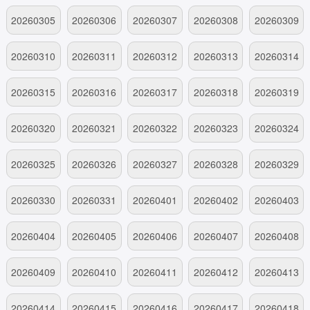
期
期
期
期
期
20260305
20260306
20260307
20260308
20260309
期
期
期
期
期
20260310
20260311
20260312
20260313
20260314
期
期
期
期
期
20260315
20260316
20260317
20260318
20260319
期
期
期
期
期
20260320
20260321
20260322
20260323
20260324
期
期
期
期
期
20260325
20260326
20260327
20260328
20260329
期
期
期
期
期
20260330
20260331
20260401
20260402
20260403
期
期
期
期
期
20260404
20260405
20260406
20260407
20260408
期
期
期
期
期
20260409
20260410
20260411
20260412
20260413
期
期
期
期
期
20260414
20260415
20260416
20260417
20260418