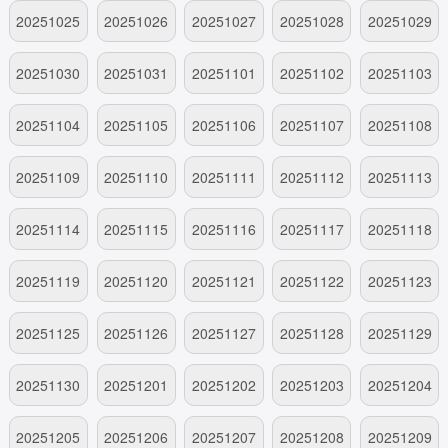
期
期
期
期
期
20251025
20251026
20251027
20251028
20251029
期
期
期
期
期
20251030
20251031
20251101
20251102
20251103
期
期
期
期
期
20251104
20251105
20251106
20251107
20251108
期
期
期
期
期
20251109
20251110
20251111
20251112
20251113
期
期
期
期
期
20251114
20251115
20251116
20251117
20251118
期
期
期
期
期
20251119
20251120
20251121
20251122
20251123
期
期
期
期
期
20251125
20251126
20251127
20251128
20251129
期
期
期
期
期
20251130
20251201
20251202
20251203
20251204
期
期
期
期
期
20251205
20251206
20251207
20251208
20251209