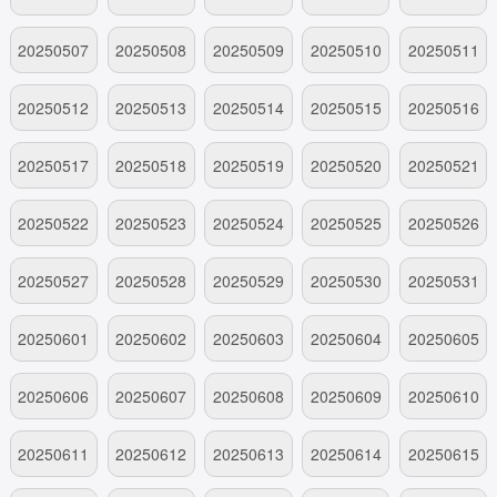
期
期
期
期
期
20250507
20250508
20250509
20250510
20250511
期
期
期
期
期
20250512
20250513
20250514
20250515
20250516
期
期
期
期
期
20250517
20250518
20250519
20250520
20250521
期
期
期
期
期
20250522
20250523
20250524
20250525
20250526
期
期
期
期
期
20250527
20250528
20250529
20250530
20250531
期
期
期
期
期
20250601
20250602
20250603
20250604
20250605
期
期
期
期
期
20250606
20250607
20250608
20250609
20250610
期
期
期
期
期
20250611
20250612
20250613
20250614
20250615