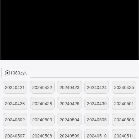
1080zyk
20240421
20240422
20240423
20240424
20240425
期
期
期
期
期
20240426
20240428
20240429
20240430
20240501
期
期
期
期
期
20240502
20240503
20240504
20240505
20240506
期
期
期
期
期
20240507
20240508
20240509
20240510
20240511