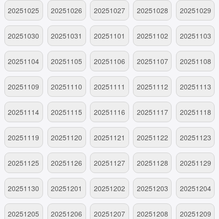
期
期
期
期
期
20251025
20251026
20251027
20251028
20251029
期
期
期
期
期
20251030
20251031
20251101
20251102
20251103
期
期
期
期
期
20251104
20251105
20251106
20251107
20251108
期
期
期
期
期
20251109
20251110
20251111
20251112
20251113
期
期
期
期
期
20251114
20251115
20251116
20251117
20251118
期
期
期
期
期
20251119
20251120
20251121
20251122
20251123
期
期
期
期
期
20251125
20251126
20251127
20251128
20251129
期
期
期
期
期
20251130
20251201
20251202
20251203
20251204
期
期
期
期
期
20251205
20251206
20251207
20251208
20251209