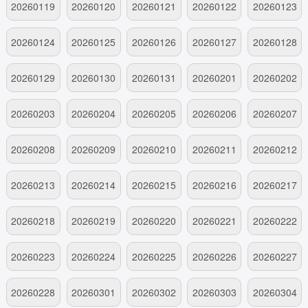
20260119
20260120
20260121
20260122
20260123
期
期
期
期
期
20260124
20260125
20260126
20260127
20260128
期
期
期
期
期
20260129
20260130
20260131
20260201
20260202
期
期
期
期
期
20260203
20260204
20260205
20260206
20260207
期
期
期
期
期
20260208
20260209
20260210
20260211
20260212
期
期
期
期
期
20260213
20260214
20260215
20260216
20260217
期
期
期
期
期
20260218
20260219
20260220
20260221
20260222
期
期
期
期
期
20260223
20260224
20260225
20260226
20260227
期
期
期
期
期
20260228
20260301
20260302
20260303
20260304