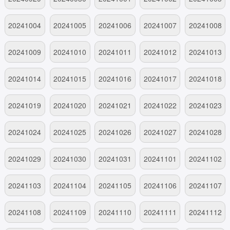
期
期
期
期
期
20241004
20241005
20241006
20241007
20241008
期
期
期
期
期
20241009
20241010
20241011
20241012
20241013
期
期
期
期
期
20241014
20241015
20241016
20241017
20241018
期
期
期
期
期
20241019
20241020
20241021
20241022
20241023
期
期
期
期
期
20241024
20241025
20241026
20241027
20241028
期
期
期
期
期
20241029
20241030
20241031
20241101
20241102
期
期
期
期
期
20241103
20241104
20241105
20241106
20241107
期
期
期
期
期
20241108
20241109
20241110
20241111
20241112