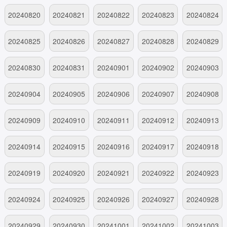
期
期
期
期
期
20240820
20240821
20240822
20240823
20240824
期
期
期
期
期
20240825
20240826
20240827
20240828
20240829
期
期
期
期
期
20240830
20240831
20240901
20240902
20240903
期
期
期
期
期
20240904
20240905
20240906
20240907
20240908
期
期
期
期
期
20240909
20240910
20240911
20240912
20240913
期
期
期
期
期
20240914
20240915
20240916
20240917
20240918
期
期
期
期
期
20240919
20240920
20240921
20240922
20240923
期
期
期
期
期
20240924
20240925
20240926
20240927
20240928
期
期
期
期
期
20240929
20240930
20241001
20241002
20241003