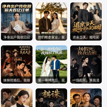
净身出户我收回前
他们抢走家业，我
退亲当天，梭哈彩
夫百亿订单
拿下整个翡翠圈
礼买猪圈
短剧大全 AI漫剧
短剧大全 AI漫剧
短剧大全 AI漫剧
2026
2026
2026
妹妹抢婚后，我嫁
第一串烤肉后，我
一场假死，换我清
给了真龙天子
嫁给了顶流
醒
短剧大全 AI漫剧
短剧大全 AI漫剧
短剧大全 AI漫剧
2026
2026
2026