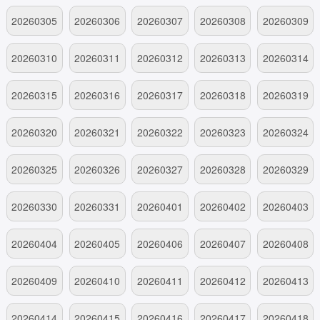
期
期
期
期
期
20260305
20260306
20260307
20260308
20260309
期
期
期
期
期
20260310
20260311
20260312
20260313
20260314
期
期
期
期
期
20260315
20260316
20260317
20260318
20260319
期
期
期
期
期
20260320
20260321
20260322
20260323
20260324
期
期
期
期
期
20260325
20260326
20260327
20260328
20260329
期
期
期
期
期
20260330
20260331
20260401
20260402
20260403
期
期
期
期
期
20260404
20260405
20260406
20260407
20260408
期
期
期
期
期
20260409
20260410
20260411
20260412
20260413
期
期
期
期
期
20260414
20260415
20260416
20260417
20260418