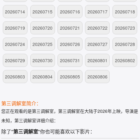
期
期
期
期
期
20260714
20260715
20260716
20260717
20260718
期
期
期
期
期
20260719
20260720
20260721
20260722
20260723
期
期
期
期
期
20260724
20260725
20260726
20260727
20260728
期
期
期
期
期
20260729
20260730
20260731
20260801
20260802
期
期
期
期
期
20260803
20260804
20260805
20260806
期
期
期
期
第三调解室简介：
您正在观看的是第三调解室，第三调解室在大陆于2026年上映，导演是
未知，第三调解室详细介绍：
除了"
第三调解室
"你也可能喜欢以下影片：