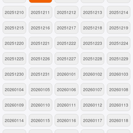
期
期
期
期
期
20251210
20251211
20251212
20251213
20251214
期
期
期
期
期
20251215
20251216
20251217
20251218
20251219
期
期
期
期
期
20251220
20251221
20251222
20251223
20251224
期
期
期
期
期
20251225
20251226
20251227
20251228
20251229
期
期
期
期
期
20251230
20251231
20260101
20260102
20260103
期
期
期
期
期
20260104
20260105
20260106
20260107
20260108
期
期
期
期
期
20260109
20260110
20260111
20260112
20260113
期
期
期
期
期
20260114
20260115
20260116
20260117
20260118
期
期
期
期
期