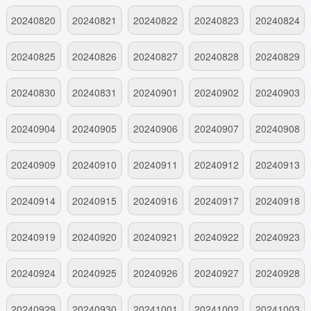
期
期
期
期
期
20240820
20240821
20240822
20240823
20240824
期
期
期
期
期
20240825
20240826
20240827
20240828
20240829
期
期
期
期
期
20240830
20240831
20240901
20240902
20240903
期
期
期
期
期
20240904
20240905
20240906
20240907
20240908
期
期
期
期
期
20240909
20240910
20240911
20240912
20240913
期
期
期
期
期
20240914
20240915
20240916
20240917
20240918
期
期
期
期
期
20240919
20240920
20240921
20240922
20240923
期
期
期
期
期
20240924
20240925
20240926
20240927
20240928
期
期
期
期
期
20240929
20240930
20241001
20241002
20241003