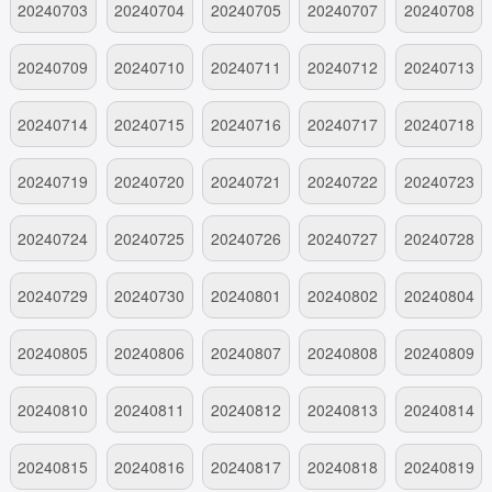
20240703
20240704
20240705
20240707
20240708
期
期
期
期
期
20240709
20240710
20240711
20240712
20240713
期
期
期
期
期
20240714
20240715
20240716
20240717
20240718
期
期
期
期
期
20240719
20240720
20240721
20240722
20240723
期
期
期
期
期
20240724
20240725
20240726
20240727
20240728
期
期
期
期
期
20240729
20240730
20240801
20240802
20240804
期
期
期
期
期
20240805
20240806
20240807
20240808
20240809
期
期
期
期
期
20240810
20240811
20240812
20240813
20240814
期
期
期
期
期
20240815
20240816
20240817
20240818
20240819