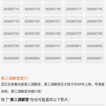
期
期
期
期
期
20260714
20260715
20260716
20260717
20260718
期
期
期
期
期
20260719
20260720
20260721
20260722
20260723
期
期
期
期
期
20260724
20260725
20260726
20260727
20260728
期
期
期
期
期
20260729
20260730
20260731
20260801
20260802
期
期
期
期
期
20260803
20260804
20260805
20260806
20260807
期
期
期
期
期
第三调解室简介：
您正在观看的是第三调解室，第三调解室在大陆于2026年上映，导演是
未知，第三调解室详细介绍：
除了"
第三调解室
"你也可能喜欢以下影片：