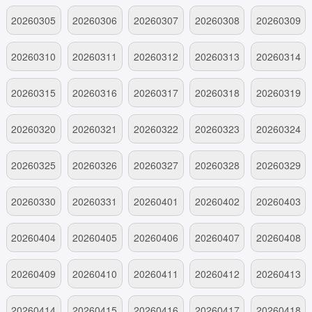
期
期
期
期
期
20260305
20260306
20260307
20260308
20260309
期
期
期
期
期
20260310
20260311
20260312
20260313
20260314
期
期
期
期
期
20260315
20260316
20260317
20260318
20260319
期
期
期
期
期
20260320
20260321
20260322
20260323
20260324
期
期
期
期
期
20260325
20260326
20260327
20260328
20260329
期
期
期
期
期
20260330
20260331
20260401
20260402
20260403
期
期
期
期
期
20260404
20260405
20260406
20260407
20260408
期
期
期
期
期
20260409
20260410
20260411
20260412
20260413
期
期
期
期
期
20260414
20260415
20260416
20260417
20260418