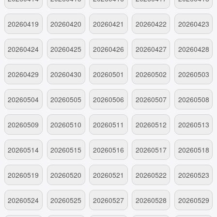
期
期
期
期
期
20260419
20260420
20260421
20260422
20260423
期
期
期
期
期
20260424
20260425
20260426
20260427
20260428
期
期
期
期
期
20260429
20260430
20260501
20260502
20260503
期
期
期
期
期
20260504
20260505
20260506
20260507
20260508
期
期
期
期
期
20260509
20260510
20260511
20260512
20260513
期
期
期
期
期
20260514
20260515
20260516
20260517
20260518
期
期
期
期
期
20260519
20260520
20260521
20260522
20260523
期
期
期
期
期
20260524
20260525
20260527
20260528
20260529