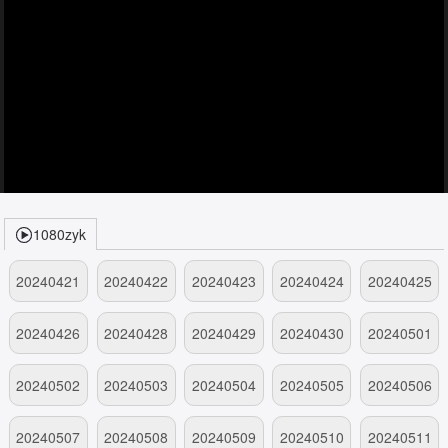
1080zyk
20240421
20240422
20240423
20240424
20240425
期
期
期
期
期
20240426
20240428
20240429
20240430
20240501
期
期
期
期
期
20240502
20240503
20240504
20240505
20240506
期
期
期
期
期
20240507
20240508
20240509
20240510
20240511