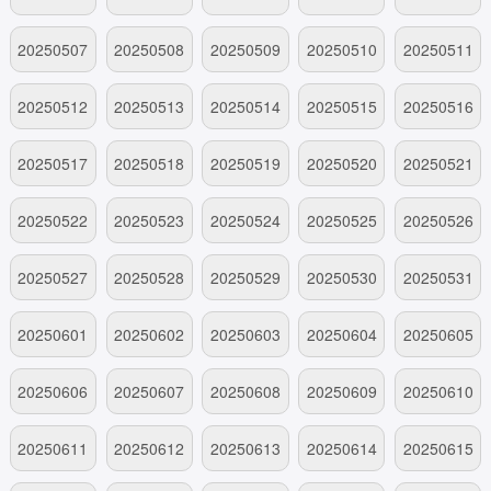
期
期
期
期
期
20250507
20250508
20250509
20250510
20250511
期
期
期
期
期
20250512
20250513
20250514
20250515
20250516
期
期
期
期
期
20250517
20250518
20250519
20250520
20250521
期
期
期
期
期
20250522
20250523
20250524
20250525
20250526
期
期
期
期
期
20250527
20250528
20250529
20250530
20250531
期
期
期
期
期
20250601
20250602
20250603
20250604
20250605
期
期
期
期
期
20250606
20250607
20250608
20250609
20250610
期
期
期
期
期
20250611
20250612
20250613
20250614
20250615