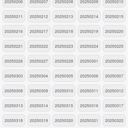
20250206
20250207
20250208
20250209
20250210
期
期
期
期
期
20250211
20250212
20250213
20250214
20250215
期
期
期
期
期
20250216
20250217
20250218
20250219
20250220
期
期
期
期
期
20250221
20250222
20250223
20250224
20250225
期
期
期
期
期
20250226
20250227
20250228
20250301
20250302
期
期
期
期
期
20250303
20250304
20250305
20250306
20250307
期
期
期
期
期
20250308
20250309
20250310
20250311
20250312
期
期
期
期
期
20250313
20250314
20250315
20250316
20250317
期
期
期
期
期
20250318
20250319
20250320
20250321
20250322