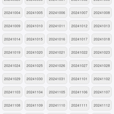
期
期
期
期
期
20241004
20241005
20241006
20241007
20241008
期
期
期
期
期
20241009
20241010
20241011
20241012
20241013
期
期
期
期
期
20241014
20241015
20241016
20241017
20241018
期
期
期
期
期
20241019
20241020
20241021
20241022
20241023
期
期
期
期
期
20241024
20241025
20241026
20241027
20241028
期
期
期
期
期
20241029
20241030
20241031
20241101
20241102
期
期
期
期
期
20241103
20241104
20241105
20241106
20241107
期
期
期
期
期
20241108
20241109
20241110
20241111
20241112