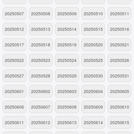
期
期
期
期
期
20250507
20250508
20250509
20250510
20250511
期
期
期
期
期
20250512
20250513
20250514
20250515
20250516
期
期
期
期
期
20250517
20250518
20250519
20250520
20250521
期
期
期
期
期
20250522
20250523
20250524
20250525
20250526
期
期
期
期
期
20250527
20250528
20250529
20250530
20250531
期
期
期
期
期
20250601
20250602
20250603
20250604
20250605
期
期
期
期
期
20250606
20250607
20250608
20250609
20250610
期
期
期
期
期
20250611
20250612
20250613
20250614
20250615