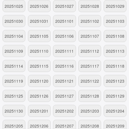
期
期
期
期
期
20251025
20251026
20251027
20251028
20251029
期
期
期
期
期
20251030
20251031
20251101
20251102
20251103
期
期
期
期
期
20251104
20251105
20251106
20251107
20251108
期
期
期
期
期
20251109
20251110
20251111
20251112
20251113
期
期
期
期
期
20251114
20251115
20251116
20251117
20251118
期
期
期
期
期
20251119
20251120
20251121
20251122
20251123
期
期
期
期
期
20251125
20251126
20251127
20251128
20251129
期
期
期
期
期
20251130
20251201
20251202
20251203
20251204
期
期
期
期
期
20251205
20251206
20251207
20251208
20251209