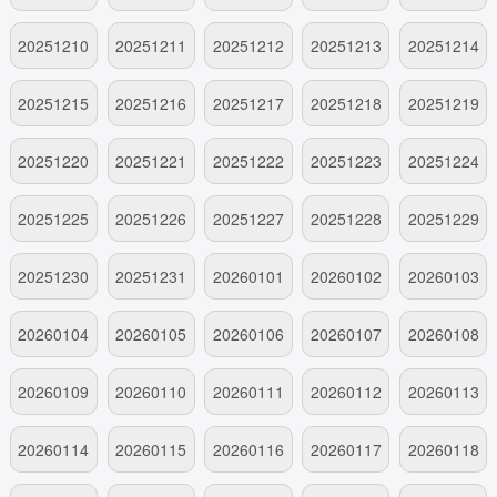
期
期
期
期
期
20251210
20251211
20251212
20251213
20251214
期
期
期
期
期
20251215
20251216
20251217
20251218
20251219
期
期
期
期
期
20251220
20251221
20251222
20251223
20251224
期
期
期
期
期
20251225
20251226
20251227
20251228
20251229
期
期
期
期
期
20251230
20251231
20260101
20260102
20260103
期
期
期
期
期
20260104
20260105
20260106
20260107
20260108
期
期
期
期
期
20260109
20260110
20260111
20260112
20260113
期
期
期
期
期
20260114
20260115
20260116
20260117
20260118
期
期
期
期
期