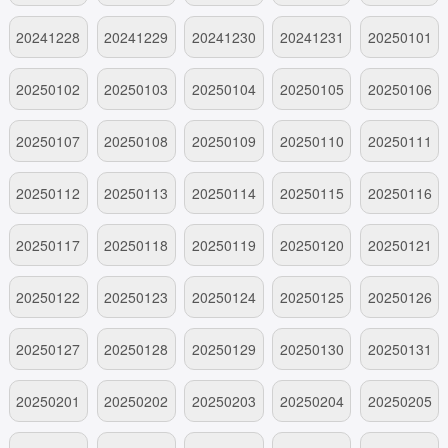
期
期
期
期
期
20241228
20241229
20241230
20241231
20250101
期
期
期
期
期
20250102
20250103
20250104
20250105
20250106
期
期
期
期
期
20250107
20250108
20250109
20250110
20250111
期
期
期
期
期
20250112
20250113
20250114
20250115
20250116
期
期
期
期
期
20250117
20250118
20250119
20250120
20250121
期
期
期
期
期
20250122
20250123
20250124
20250125
20250126
期
期
期
期
期
20250127
20250128
20250129
20250130
20250131
期
期
期
期
期
20250201
20250202
20250203
20250204
20250205
期
期
期
期
期