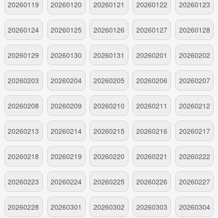
20260119
20260120
20260121
20260122
20260123
期
期
期
期
期
20260124
20260125
20260126
20260127
20260128
期
期
期
期
期
20260129
20260130
20260131
20260201
20260202
期
期
期
期
期
20260203
20260204
20260205
20260206
20260207
期
期
期
期
期
20260208
20260209
20260210
20260211
20260212
期
期
期
期
期
20260213
20260214
20260215
20260216
20260217
期
期
期
期
期
20260218
20260219
20260220
20260221
20260222
期
期
期
期
期
20260223
20260224
20260225
20260226
20260227
期
期
期
期
期
20260228
20260301
20260302
20260303
20260304