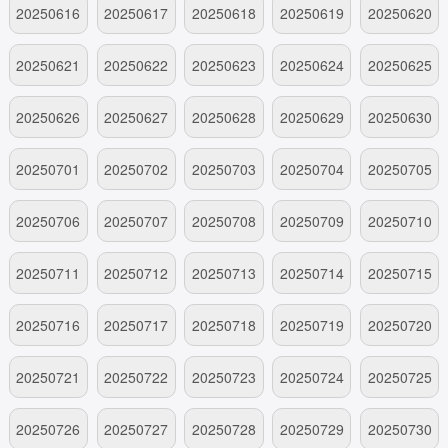
期
期
期
期
期
20250616
20250617
20250618
20250619
20250620
期
期
期
期
期
20250621
20250622
20250623
20250624
20250625
期
期
期
期
期
20250626
20250627
20250628
20250629
20250630
期
期
期
期
期
20250701
20250702
20250703
20250704
20250705
期
期
期
期
期
20250706
20250707
20250708
20250709
20250710
期
期
期
期
期
20250711
20250712
20250713
20250714
20250715
期
期
期
期
期
20250716
20250717
20250718
20250719
20250720
期
期
期
期
期
20250721
20250722
20250723
20250724
20250725
期
期
期
期
期
20250726
20250727
20250728
20250729
20250730