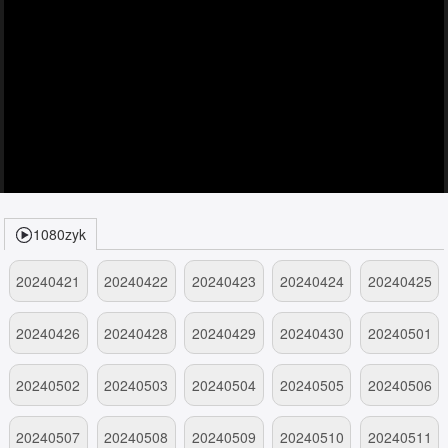
1080zyk
20240421
20240422
20240423
20240424
20240425
期
期
期
期
期
20240426
20240428
20240429
20240430
20240501
期
期
期
期
期
20240502
20240503
20240504
20240505
20240506
期
期
期
期
期
20240507
20240508
20240509
20240510
20240511