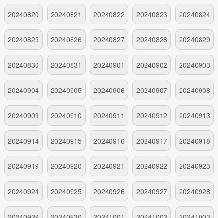
期
期
期
期
期
20240820
20240821
20240822
20240823
20240824
期
期
期
期
期
20240825
20240826
20240827
20240828
20240829
期
期
期
期
期
20240830
20240831
20240901
20240902
20240903
期
期
期
期
期
20240904
20240905
20240906
20240907
20240908
期
期
期
期
期
20240909
20240910
20240911
20240912
20240913
期
期
期
期
期
20240914
20240915
20240916
20240917
20240918
期
期
期
期
期
20240919
20240920
20240921
20240922
20240923
期
期
期
期
期
20240924
20240925
20240926
20240927
20240928
期
期
期
期
期
20240929
20240930
20241001
20241002
20241003