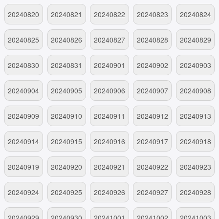
期
期
期
期
期
20240820
20240821
20240822
20240823
20240824
期
期
期
期
期
20240825
20240826
20240827
20240828
20240829
期
期
期
期
期
20240830
20240831
20240901
20240902
20240903
期
期
期
期
期
20240904
20240905
20240906
20240907
20240908
期
期
期
期
期
20240909
20240910
20240911
20240912
20240913
期
期
期
期
期
20240914
20240915
20240916
20240917
20240918
期
期
期
期
期
20240919
20240920
20240921
20240922
20240923
期
期
期
期
期
20240924
20240925
20240926
20240927
20240928
期
期
期
期
期
20240929
20240930
20241001
20241002
20241003