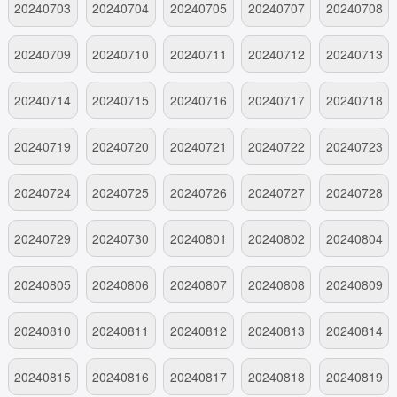
20240703
20240704
20240705
20240707
20240708
期
期
期
期
期
20240709
20240710
20240711
20240712
20240713
期
期
期
期
期
20240714
20240715
20240716
20240717
20240718
期
期
期
期
期
20240719
20240720
20240721
20240722
20240723
期
期
期
期
期
20240724
20240725
20240726
20240727
20240728
期
期
期
期
期
20240729
20240730
20240801
20240802
20240804
期
期
期
期
期
20240805
20240806
20240807
20240808
20240809
期
期
期
期
期
20240810
20240811
20240812
20240813
20240814
期
期
期
期
期
20240815
20240816
20240817
20240818
20240819