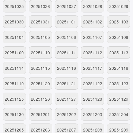
期
期
期
期
期
20251025
20251026
20251027
20251028
20251029
期
期
期
期
期
20251030
20251031
20251101
20251102
20251103
期
期
期
期
期
20251104
20251105
20251106
20251107
20251108
期
期
期
期
期
20251109
20251110
20251111
20251112
20251113
期
期
期
期
期
20251114
20251115
20251116
20251117
20251118
期
期
期
期
期
20251119
20251120
20251121
20251122
20251123
期
期
期
期
期
20251125
20251126
20251127
20251128
20251129
期
期
期
期
期
20251130
20251201
20251202
20251203
20251204
期
期
期
期
期
20251205
20251206
20251207
20251208
20251209