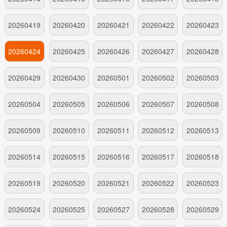
期
期
期
期
期
20260419
20260420
20260421
20260422
20260423
期
期
期
期
期
20260424
20260425
20260426
20260427
20260428
期
期
期
期
期
20260429
20260430
20260501
20260502
20260503
期
期
期
期
期
20260504
20260505
20260506
20260507
20260508
期
期
期
期
期
20260509
20260510
20260511
20260512
20260513
期
期
期
期
期
20260514
20260515
20260516
20260517
20260518
期
期
期
期
期
20260519
20260520
20260521
20260522
20260523
期
期
期
期
期
20260524
20260525
20260527
20260528
20260529