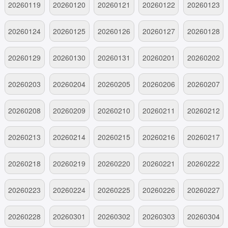
20260119
20260120
20260121
20260122
20260123
期
期
期
期
期
20260124
20260125
20260126
20260127
20260128
期
期
期
期
期
20260129
20260130
20260131
20260201
20260202
期
期
期
期
期
20260203
20260204
20260205
20260206
20260207
期
期
期
期
期
20260208
20260209
20260210
20260211
20260212
期
期
期
期
期
20260213
20260214
20260215
20260216
20260217
期
期
期
期
期
20260218
20260219
20260220
20260221
20260222
期
期
期
期
期
20260223
20260224
20260225
20260226
20260227
期
期
期
期
期
20260228
20260301
20260302
20260303
20260304