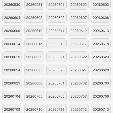
期
期
期
期
期
20260530
20260531
20260601
20260602
20260603
期
期
期
期
期
20260604
20260605
20260605
20260607
20260608
期
期
期
期
期
20260609
20260610
20260611
20260612
20260613
期
期
期
期
期
20260614
20260615
20260616
20260617
20260618
期
期
期
期
期
20260619
20260620
20260621
20260622
20260623
期
期
期
期
期
20260624
20260625
20260626
20260627
20260628
期
期
期
期
期
20260629
20260630
20260701
20260702
20260703
期
期
期
期
期
20260704
20260705
20260706
20260707
20260708
期
期
期
期
期
20260709
20260710
20260711
20260712
20260713