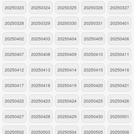
期
期
期
期
期
20250323
20250324
20250325
20250326
20250327
期
期
期
期
期
20250328
20250329
20250330
20250331
20250401
期
期
期
期
期
20250402
20250403
20250404
20250405
20250406
期
期
期
期
期
20250407
20250408
20250409
20250410
20250411
期
期
期
期
期
20250412
20250413
20250414
20250415
20250416
期
期
期
期
期
20250417
20250418
20250419
20250420
20250421
期
期
期
期
期
20250422
20250423
20250424
20250425
20250426
期
期
期
期
期
20250427
20250428
20250429
20250430
20250501
期
期
期
期
期
20250502
20250503
20250504
20250505
20250506