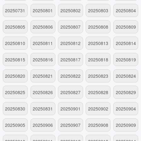
期
期
期
期
期
20250731
20250801
20250802
20250803
20250804
期
期
期
期
期
20250805
20250806
20250807
20250808
20250809
期
期
期
期
期
20250810
20250811
20250812
20250813
20250814
期
期
期
期
期
20250815
20250816
20250817
20250818
20250819
期
期
期
期
期
20250820
20250821
20250822
20250823
20250824
期
期
期
期
期
20250825
20250826
20250827
20250828
20250829
期
期
期
期
期
20250830
20250831
20250901
20250902
20250904
期
期
期
期
期
20250905
20250906
20250907
20250908
20250909
期
期
期
期
期