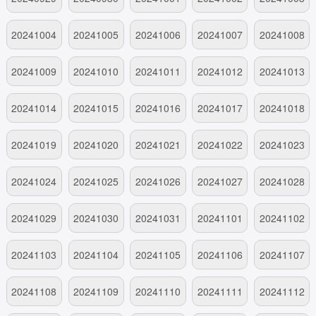
期
期
期
期
期
20241004
20241005
20241006
20241007
20241008
期
期
期
期
期
20241009
20241010
20241011
20241012
20241013
期
期
期
期
期
20241014
20241015
20241016
20241017
20241018
期
期
期
期
期
20241019
20241020
20241021
20241022
20241023
期
期
期
期
期
20241024
20241025
20241026
20241027
20241028
期
期
期
期
期
20241029
20241030
20241031
20241101
20241102
期
期
期
期
期
20241103
20241104
20241105
20241106
20241107
期
期
期
期
期
20241108
20241109
20241110
20241111
20241112