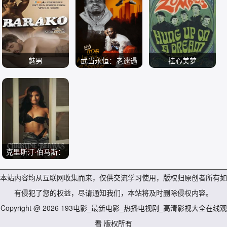
2026
2026
夫曼
2025
魅男
武当永恒：老邋遢
挂心美梦
尼科·洛柯
Bastard Dirty Ol' R
鬼大传
内详
电影 倫理片
ZA 马索·曼恩
电影 纪录片
电影 纪录片
2026
2025
2023
克里斯汀·伯马斯：
克里斯汀·伯马斯
自始至终
本站内容均从互联网收集而来，仅供交流学习使用，版权归原创者所有如
电影 倫理片
有侵犯了您的权益，尽请通知我们，本站将及时删除侵权内容。
2026
Copyright @ 2026 193电影_最新电影_热播电视剧_高清影视大全在线观
看 版权所有