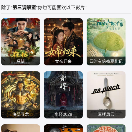
除了"
第三调解室
"你也可能喜欢以下影片：
狂徒
女帝归来
四时有信盛夏札记
任世豪 吴翎薇 杜姚
叶修诚 沐晨雪
内详
杨博奇 杨润杰 薛冰
电视剧 国产剧
电视剧 国产剧
电视剧 国产剧
赵茜 陈俊安 魏俊霆
2026
2026
2026
海墓寻龙
水怪2026
毒楼风云
付美 张晶 振宇 洪
内详
卡雷尔·奥拉科 朱利
天照 赵仁杰
电影 动作片
电影 剧情片
叶斯·奥拉科 简·霍
电影 喜剧片