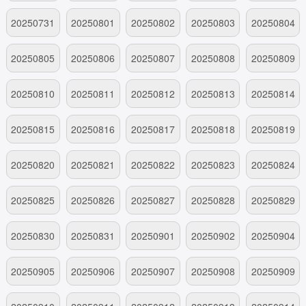
期
期
期
期
期
20250731
20250801
20250802
20250803
20250804
期
期
期
期
期
20250805
20250806
20250807
20250808
20250809
期
期
期
期
期
20250810
20250811
20250812
20250813
20250814
期
期
期
期
期
20250815
20250816
20250817
20250818
20250819
期
期
期
期
期
20250820
20250821
20250822
20250823
20250824
期
期
期
期
期
20250825
20250826
20250827
20250828
20250829
期
期
期
期
期
20250830
20250831
20250901
20250902
20250904
期
期
期
期
期
20250905
20250906
20250907
20250908
20250909
期
期
期
期
期