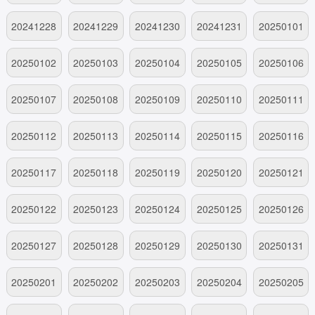
期
期
期
期
期
20241228
20241229
20241230
20241231
20250101
期
期
期
期
期
20250102
20250103
20250104
20250105
20250106
期
期
期
期
期
20250107
20250108
20250109
20250110
20250111
期
期
期
期
期
20250112
20250113
20250114
20250115
20250116
期
期
期
期
期
20250117
20250118
20250119
20250120
20250121
期
期
期
期
期
20250122
20250123
20250124
20250125
20250126
期
期
期
期
期
20250127
20250128
20250129
20250130
20250131
期
期
期
期
期
20250201
20250202
20250203
20250204
20250205
期
期
期
期
期