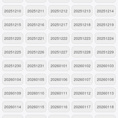
期
期
期
期
期
20251210
20251211
20251212
20251213
20251214
期
期
期
期
期
20251215
20251216
20251217
20251218
20251219
期
期
期
期
期
20251220
20251221
20251222
20251223
20251224
期
期
期
期
期
20251225
20251226
20251227
20251228
20251229
期
期
期
期
期
20251230
20251231
20260101
20260102
20260103
期
期
期
期
期
20260104
20260105
20260106
20260107
20260108
期
期
期
期
期
20260109
20260110
20260111
20260112
20260113
期
期
期
期
期
20260114
20260115
20260116
20260117
20260118
期
期
期
期
期