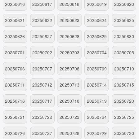
期
期
期
期
期
20250616
20250617
20250618
20250619
20250620
期
期
期
期
期
20250621
20250622
20250623
20250624
20250625
期
期
期
期
期
20250626
20250627
20250628
20250629
20250630
期
期
期
期
期
20250701
20250702
20250703
20250704
20250705
期
期
期
期
期
20250706
20250707
20250708
20250709
20250710
期
期
期
期
期
20250711
20250712
20250713
20250714
20250715
期
期
期
期
期
20250716
20250717
20250718
20250719
20250720
期
期
期
期
期
20250721
20250722
20250723
20250724
20250725
期
期
期
期
期
20250726
20250727
20250728
20250729
20250730