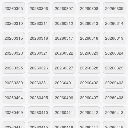
期
期
期
期
期
20260305
20260306
20260307
20260308
20260309
期
期
期
期
期
20260310
20260311
20260312
20260313
20260314
期
期
期
期
期
20260315
20260316
20260317
20260318
20260319
期
期
期
期
期
20260320
20260321
20260322
20260323
20260324
期
期
期
期
期
20260325
20260326
20260327
20260328
20260329
期
期
期
期
期
20260330
20260331
20260401
20260402
20260403
期
期
期
期
期
20260404
20260405
20260406
20260407
20260408
期
期
期
期
期
20260409
20260410
20260411
20260412
20260413
期
期
期
期
期
20260414
20260415
20260416
20260417
20260418