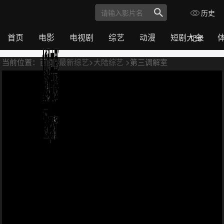
历史
首页
电影
电视剧
综艺
动漫
短剧大全
记录
首
电
电
综
动
短
体
当前位置：
首页
>
最新综艺
>
大陆综艺
>第三调解室
页
影
视
艺
漫
剧
育
剧
大
全