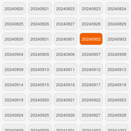
期
期
期
期
期
20240820
20240821
20240822
20240823
20240824
期
期
期
期
期
20240825
20240826
20240827
20240828
20240829
期
期
期
期
期
20240830
20240831
20240901
20240902
20240903
期
期
期
期
期
20240904
20240905
20240906
20240907
20240908
期
期
期
期
期
20240909
20240910
20240911
20240912
20240913
期
期
期
期
期
20240914
20240915
20240916
20240917
20240918
期
期
期
期
期
20240919
20240920
20240921
20240922
20240923
期
期
期
期
期
20240924
20240925
20240926
20240927
20240928
期
期
期
期
期
20240929
20240930
20241001
20241002
20241003