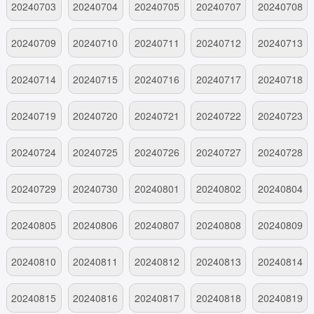
20240703
20240704
20240705
20240707
20240708
期
期
期
期
期
20240709
20240710
20240711
20240712
20240713
期
期
期
期
期
20240714
20240715
20240716
20240717
20240718
期
期
期
期
期
20240719
20240720
20240721
20240722
20240723
期
期
期
期
期
20240724
20240725
20240726
20240727
20240728
期
期
期
期
期
20240729
20240730
20240801
20240802
20240804
期
期
期
期
期
20240805
20240806
20240807
20240808
20240809
期
期
期
期
期
20240810
20240811
20240812
20240813
20240814
期
期
期
期
期
20240815
20240816
20240817
20240818
20240819