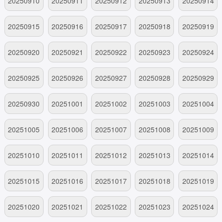
20250910
20250911
20250912
20250913
20250914
期
期
期
期
期
20250915
20250916
20250917
20250918
20250919
期
期
期
期
期
20250920
20250921
20250922
20250923
20250924
期
期
期
期
期
20250925
20250926
20250927
20250928
20250929
期
期
期
期
期
20250930
20251001
20251002
20251003
20251004
期
期
期
期
期
20251005
20251006
20251007
20251008
20251009
期
期
期
期
期
20251010
20251011
20251012
20251013
20251014
期
期
期
期
期
20251015
20251016
20251017
20251018
20251019
期
期
期
期
期
20251020
20251021
20251022
20251023
20251024