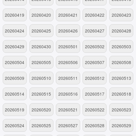
期
期
期
期
期
20260419
20260420
20260421
20260422
20260423
期
期
期
期
期
20260424
20260425
20260426
20260427
20260428
期
期
期
期
期
20260429
20260430
20260501
20260502
20260503
期
期
期
期
期
20260504
20260505
20260506
20260507
20260508
期
期
期
期
期
20260509
20260510
20260511
20260512
20260513
期
期
期
期
期
20260514
20260515
20260516
20260517
20260518
期
期
期
期
期
20260519
20260520
20260521
20260522
20260523
期
期
期
期
期
20260524
20260525
20260527
20260528
20260529