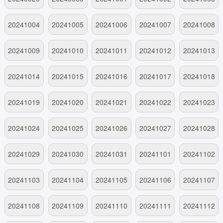
期
期
期
期
期
20241004
20241005
20241006
20241007
20241008
期
期
期
期
期
20241009
20241010
20241011
20241012
20241013
期
期
期
期
期
20241014
20241015
20241016
20241017
20241018
期
期
期
期
期
20241019
20241020
20241021
20241022
20241023
期
期
期
期
期
20241024
20241025
20241026
20241027
20241028
期
期
期
期
期
20241029
20241030
20241031
20241101
20241102
期
期
期
期
期
20241103
20241104
20241105
20241106
20241107
期
期
期
期
期
20241108
20241109
20241110
20241111
20241112