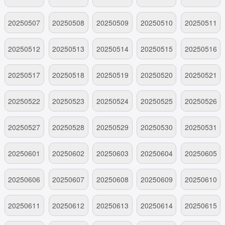
期
期
期
期
期
20250507
20250508
20250509
20250510
20250511
期
期
期
期
期
20250512
20250513
20250514
20250515
20250516
期
期
期
期
期
20250517
20250518
20250519
20250520
20250521
期
期
期
期
期
20250522
20250523
20250524
20250525
20250526
期
期
期
期
期
20250527
20250528
20250529
20250530
20250531
期
期
期
期
期
20250601
20250602
20250603
20250604
20250605
期
期
期
期
期
20250606
20250607
20250608
20250609
20250610
期
期
期
期
期
20250611
20250612
20250613
20250614
20250615