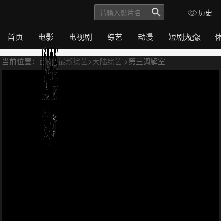
历史
首页
电影
电视剧
综艺
动漫
短剧大全
记录
首
电
电
综
动
短
体
当前位置：
首页
>
最新综艺
>
大陆综艺
>第三调解室
页
影
视
艺
漫
剧
育
剧
大
全