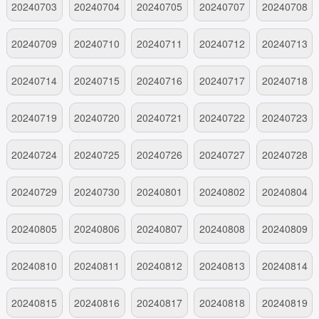
20240703
20240704
20240705
20240707
20240708
期
期
期
期
期
20240709
20240710
20240711
20240712
20240713
期
期
期
期
期
20240714
20240715
20240716
20240717
20240718
期
期
期
期
期
20240719
20240720
20240721
20240722
20240723
期
期
期
期
期
20240724
20240725
20240726
20240727
20240728
期
期
期
期
期
20240729
20240730
20240801
20240802
20240804
期
期
期
期
期
20240805
20240806
20240807
20240808
20240809
期
期
期
期
期
20240810
20240811
20240812
20240813
20240814
期
期
期
期
期
20240815
20240816
20240817
20240818
20240819