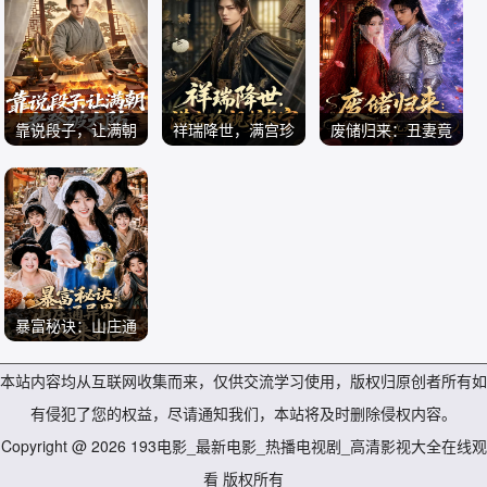
安藤ヒロキオ 山岡
2020
美 高見穏代
1992
2026
竜生 明美美羽 末永
賢 金田敬
靠说段子，让满朝
祥瑞降世，满宫珍
废储归来：丑妻竟
老登大破大防
视护长宁
是九天女帝
短剧大全 AI漫剧
短剧大全 AI漫剧
短剧大全 AI漫剧
2026
2026
2026
暴富秘诀：山庄通
异界古人来打工
本站内容均从互联网收集而来，仅供交流学习使用，版权归原创者所有如
短剧大全 AI漫剧
有侵犯了您的权益，尽请通知我们，本站将及时删除侵权内容。
2026
Copyright @ 2026 193电影_最新电影_热播电视剧_高清影视大全在线观
看 版权所有