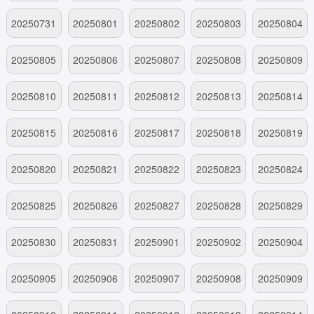
期
期
期
期
期
20250731
20250801
20250802
20250803
20250804
期
期
期
期
期
20250805
20250806
20250807
20250808
20250809
期
期
期
期
期
20250810
20250811
20250812
20250813
20250814
期
期
期
期
期
20250815
20250816
20250817
20250818
20250819
期
期
期
期
期
20250820
20250821
20250822
20250823
20250824
期
期
期
期
期
20250825
20250826
20250827
20250828
20250829
期
期
期
期
期
20250830
20250831
20250901
20250902
20250904
期
期
期
期
期
20250905
20250906
20250907
20250908
20250909
期
期
期
期
期