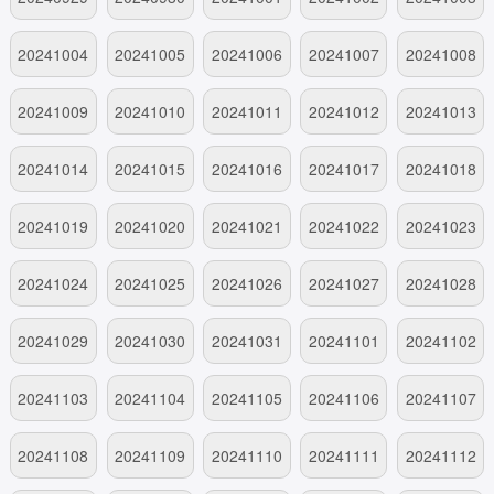
期
期
期
期
期
20241004
20241005
20241006
20241007
20241008
期
期
期
期
期
20241009
20241010
20241011
20241012
20241013
期
期
期
期
期
20241014
20241015
20241016
20241017
20241018
期
期
期
期
期
20241019
20241020
20241021
20241022
20241023
期
期
期
期
期
20241024
20241025
20241026
20241027
20241028
期
期
期
期
期
20241029
20241030
20241031
20241101
20241102
期
期
期
期
期
20241103
20241104
20241105
20241106
20241107
期
期
期
期
期
20241108
20241109
20241110
20241111
20241112