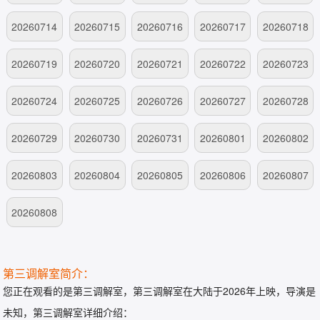
期
期
期
期
期
20260714
20260715
20260716
20260717
20260718
期
期
期
期
期
20260719
20260720
20260721
20260722
20260723
期
期
期
期
期
20260724
20260725
20260726
20260727
20260728
期
期
期
期
期
20260729
20260730
20260731
20260801
20260802
期
期
期
期
期
20260803
20260804
20260805
20260806
20260807
期
期
期
期
期
20260808
期
第三调解室简介：
您正在观看的是第三调解室，第三调解室在大陆于2026年上映，导演是
未知，第三调解室详细介绍：