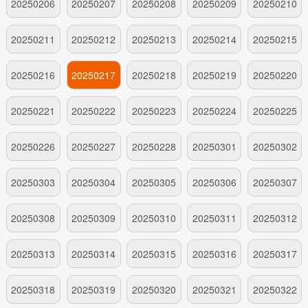
20250206
20250207
20250208
20250209
20250210
期
期
期
期
期
20250211
20250212
20250213
20250214
20250215
期
期
期
期
期
20250216
20250217
20250218
20250219
20250220
期
期
期
期
期
20250221
20250222
20250223
20250224
20250225
期
期
期
期
期
20250226
20250227
20250228
20250301
20250302
期
期
期
期
期
20250303
20250304
20250305
20250306
20250307
期
期
期
期
期
20250308
20250309
20250310
20250311
20250312
期
期
期
期
期
20250313
20250314
20250315
20250316
20250317
期
期
期
期
期
20250318
20250319
20250320
20250321
20250322