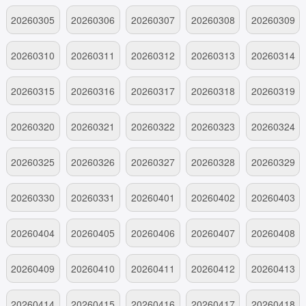
期
期
期
期
期
20260305
20260306
20260307
20260308
20260309
期
期
期
期
期
20260310
20260311
20260312
20260313
20260314
期
期
期
期
期
20260315
20260316
20260317
20260318
20260319
期
期
期
期
期
20260320
20260321
20260322
20260323
20260324
期
期
期
期
期
20260325
20260326
20260327
20260328
20260329
期
期
期
期
期
20260330
20260331
20260401
20260402
20260403
期
期
期
期
期
20260404
20260405
20260406
20260407
20260408
期
期
期
期
期
20260409
20260410
20260411
20260412
20260413
期
期
期
期
期
20260414
20260415
20260416
20260417
20260418