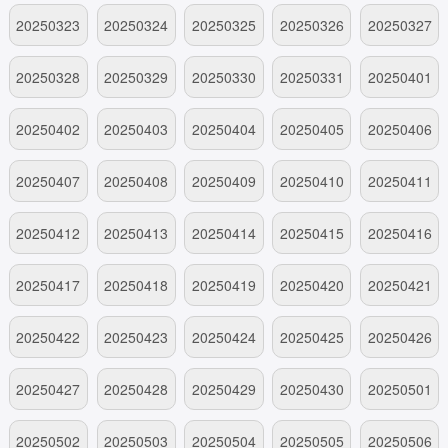
期
期
期
期
期
20250323
20250324
20250325
20250326
20250327
期
期
期
期
期
20250328
20250329
20250330
20250331
20250401
期
期
期
期
期
20250402
20250403
20250404
20250405
20250406
期
期
期
期
期
20250407
20250408
20250409
20250410
20250411
期
期
期
期
期
20250412
20250413
20250414
20250415
20250416
期
期
期
期
期
20250417
20250418
20250419
20250420
20250421
期
期
期
期
期
20250422
20250423
20250424
20250425
20250426
期
期
期
期
期
20250427
20250428
20250429
20250430
20250501
期
期
期
期
期
20250502
20250503
20250504
20250505
20250506