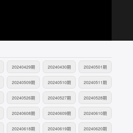
2024050
2024050
2024050
2024050
2024050
2024050
2024050
20240429期
20240430期
20240501期
2024050
20240509期
20240510期
20240511期
2024051
2024051
20240526期
20240527期
20240528期
2024051
20240608期
20240609期
20240610期
2024051
2024052
20240618期
20240619期
20240620期