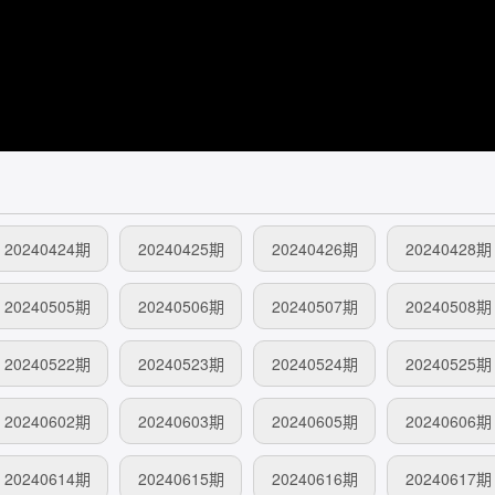
20240424期
20240425期
20240426期
20240428期
20240505期
20240506期
20240507期
20240508期
20240522期
20240523期
20240524期
20240525期
20240602期
20240603期
20240605期
20240606期
20240614期
20240615期
20240616期
20240617期