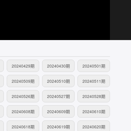
2024050
2024050
2024050
2024050
2024050
2024050
2024050
20240429期
20240430期
20240501期
2024050
20240509期
20240510期
20240511期
2024051
2024051
20240526期
20240527期
20240528期
2024051
20240608期
20240609期
20240610期
2024051
2024052
20240618期
20240619期
20240620期