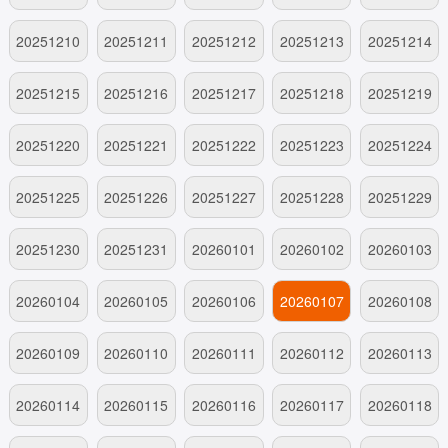
期
期
期
期
期
20251210
20251211
20251212
20251213
20251214
期
期
期
期
期
20251215
20251216
20251217
20251218
20251219
期
期
期
期
期
20251220
20251221
20251222
20251223
20251224
期
期
期
期
期
20251225
20251226
20251227
20251228
20251229
期
期
期
期
期
20251230
20251231
20260101
20260102
20260103
期
期
期
期
期
20260104
20260105
20260106
20260107
20260108
期
期
期
期
期
20260109
20260110
20260111
20260112
20260113
期
期
期
期
期
20260114
20260115
20260116
20260117
20260118
期
期
期
期
期