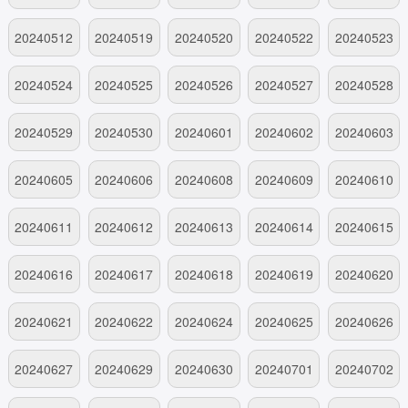
期
期
期
期
期
20240512
20240519
20240520
20240522
20240523
期
期
期
期
期
20240524
20240525
20240526
20240527
20240528
期
期
期
期
期
20240529
20240530
20240601
20240602
20240603
期
期
期
期
期
20240605
20240606
20240608
20240609
20240610
期
期
期
期
期
20240611
20240612
20240613
20240614
20240615
期
期
期
期
期
20240616
20240617
20240618
20240619
20240620
期
期
期
期
期
20240621
20240622
20240624
20240625
20240626
期
期
期
期
期
20240627
20240629
20240630
20240701
20240702
期
期
期
期
期