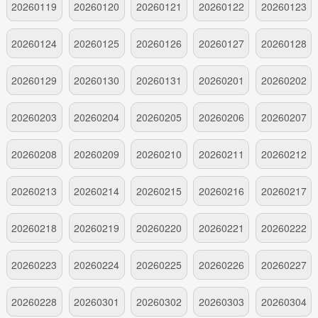
20260119
20260120
20260121
20260122
20260123
期
期
期
期
期
20260124
20260125
20260126
20260127
20260128
期
期
期
期
期
20260129
20260130
20260131
20260201
20260202
期
期
期
期
期
20260203
20260204
20260205
20260206
20260207
期
期
期
期
期
20260208
20260209
20260210
20260211
20260212
期
期
期
期
期
20260213
20260214
20260215
20260216
20260217
期
期
期
期
期
20260218
20260219
20260220
20260221
20260222
期
期
期
期
期
20260223
20260224
20260225
20260226
20260227
期
期
期
期
期
20260228
20260301
20260302
20260303
20260304