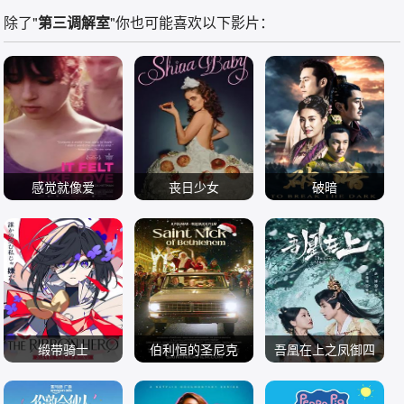
除了"
第三调解室
"你也可能喜欢以下影片：
感觉就像爱
丧日少女
破暗
Caution Nyck Ron
Al Ariel Choy Cilda
李雅男 樊昱君
en Rubinstein 吉娜
电影 剧情片
Edgar Eliaz Gardn
电影 喜剧片
电影 动作片
·贝珊蒂 安娜·戴维
2013
er Harmanci Land
2020
2026
罗南·鲁宾斯坦
au Noemie Rita Ro
bin Seligman Shau
缎带骑士
r Ted Vivien Wesle
伯利恒的圣尼克
吾凰在上之凤御四
内山昂辉 小林星兰
y-Peck Zysermann
Alixx Bradford Hay
侯明炫 姜贞羽 杜煜
方
新谷真弓 门仓早彩
电影 动画片
丹尼·德费拉里 弗雷
nes Jennifer Kathy
电影 爱情片
林亚冬 祖怀 赵一博
电视剧 国产剧