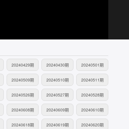
2024050
2024050
2024050
2024050
2024050
2024050
2024050
20240429期
20240430期
20240501期
2024050
20240509期
20240510期
20240511期
2024051
2024051
20240526期
20240527期
20240528期
2024051
20240608期
20240609期
20240610期
2024051
2024052
20240618期
20240619期
20240620期