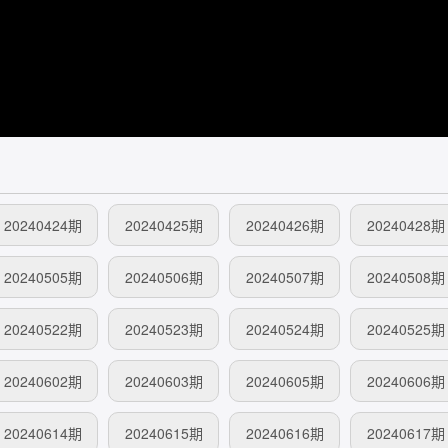
20240424期
20240425期
20240426期
20240428期
20240505期
20240506期
20240507期
20240508期
20240522期
20240523期
20240524期
20240525期
20240602期
20240603期
20240605期
20240606期
20240614期
20240615期
20240616期
20240617期