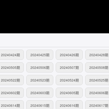
20240424期
20240425期
20240426期
20240428期
20240505期
20240506期
20240507期
20240508期
20240522期
20240523期
20240524期
20240525期
20240602期
20240603期
20240605期
20240606期
20240614期
20240615期
20240616期
20240617期