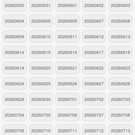
期
期
期
期
期
20260530
20260531
20260601
20260602
20260603
期
期
期
期
期
20260604
20260605
20260605
20260607
20260608
期
期
期
期
期
20260609
20260610
20260611
20260612
20260613
期
期
期
期
期
20260614
20260615
20260616
20260617
20260618
期
期
期
期
期
20260619
20260620
20260621
20260622
20260623
期
期
期
期
期
20260624
20260625
20260626
20260627
20260628
期
期
期
期
期
20260629
20260630
20260701
20260702
20260703
期
期
期
期
期
20260704
20260705
20260706
20260707
20260708
期
期
期
期
期
20260709
20260710
20260711
20260712
20260713