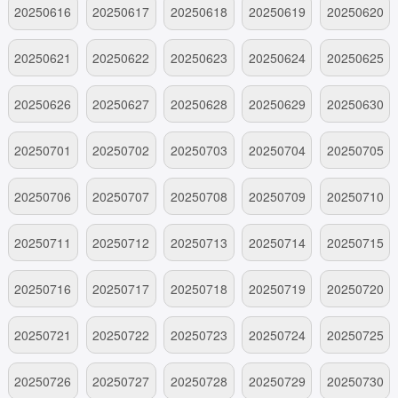
期
期
期
期
期
20250616
20250617
20250618
20250619
20250620
期
期
期
期
期
20250621
20250622
20250623
20250624
20250625
期
期
期
期
期
20250626
20250627
20250628
20250629
20250630
期
期
期
期
期
20250701
20250702
20250703
20250704
20250705
期
期
期
期
期
20250706
20250707
20250708
20250709
20250710
期
期
期
期
期
20250711
20250712
20250713
20250714
20250715
期
期
期
期
期
20250716
20250717
20250718
20250719
20250720
期
期
期
期
期
20250721
20250722
20250723
20250724
20250725
期
期
期
期
期
20250726
20250727
20250728
20250729
20250730