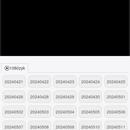
1080zyk
20240421
20240422
20240423
20240424
20240425
期
期
期
期
期
20240426
20240428
20240429
20240430
20240501
期
期
期
期
期
20240502
20240503
20240504
20240505
20240506
期
期
期
期
期
20240507
20240508
20240509
20240510
20240511