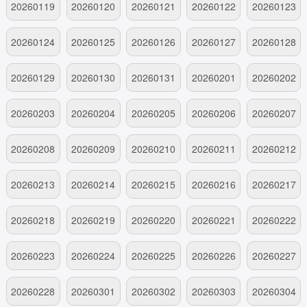
20260119
20260120
20260121
20260122
20260123
期
期
期
期
期
20260124
20260125
20260126
20260127
20260128
期
期
期
期
期
20260129
20260130
20260131
20260201
20260202
期
期
期
期
期
20260203
20260204
20260205
20260206
20260207
期
期
期
期
期
20260208
20260209
20260210
20260211
20260212
期
期
期
期
期
20260213
20260214
20260215
20260216
20260217
期
期
期
期
期
20260218
20260219
20260220
20260221
20260222
期
期
期
期
期
20260223
20260224
20260225
20260226
20260227
期
期
期
期
期
20260228
20260301
20260302
20260303
20260304