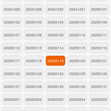
期
期
期
期
期
20241228
20241229
20241230
20241231
20250101
期
期
期
期
期
20250102
20250103
20250104
20250105
20250106
期
期
期
期
期
20250107
20250108
20250109
20250110
20250111
期
期
期
期
期
20250112
20250113
20250114
20250115
20250116
期
期
期
期
期
20250117
20250118
20250119
20250120
20250121
期
期
期
期
期
20250122
20250123
20250124
20250125
20250126
期
期
期
期
期
20250127
20250128
20250129
20250130
20250131
期
期
期
期
期
20250201
20250202
20250203
20250204
20250205
期
期
期
期
期