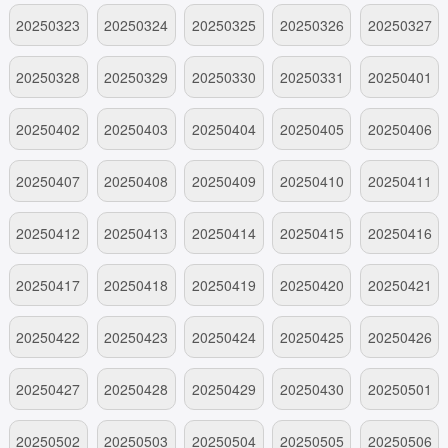
期
期
期
期
期
20250323
20250324
20250325
20250326
20250327
期
期
期
期
期
20250328
20250329
20250330
20250331
20250401
期
期
期
期
期
20250402
20250403
20250404
20250405
20250406
期
期
期
期
期
20250407
20250408
20250409
20250410
20250411
期
期
期
期
期
20250412
20250413
20250414
20250415
20250416
期
期
期
期
期
20250417
20250418
20250419
20250420
20250421
期
期
期
期
期
20250422
20250423
20250424
20250425
20250426
期
期
期
期
期
20250427
20250428
20250429
20250430
20250501
期
期
期
期
期
20250502
20250503
20250504
20250505
20250506