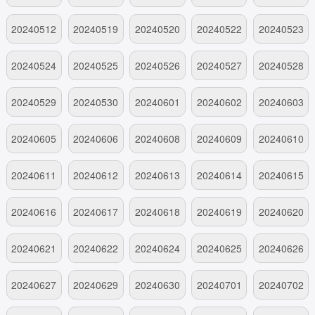
期
期
期
期
期
20240512
20240519
20240520
20240522
20240523
期
期
期
期
期
20240524
20240525
20240526
20240527
20240528
期
期
期
期
期
20240529
20240530
20240601
20240602
20240603
期
期
期
期
期
20240605
20240606
20240608
20240609
20240610
期
期
期
期
期
20240611
20240612
20240613
20240614
20240615
期
期
期
期
期
20240616
20240617
20240618
20240619
20240620
期
期
期
期
期
20240621
20240622
20240624
20240625
20240626
期
期
期
期
期
20240627
20240629
20240630
20240701
20240702
期
期
期
期
期