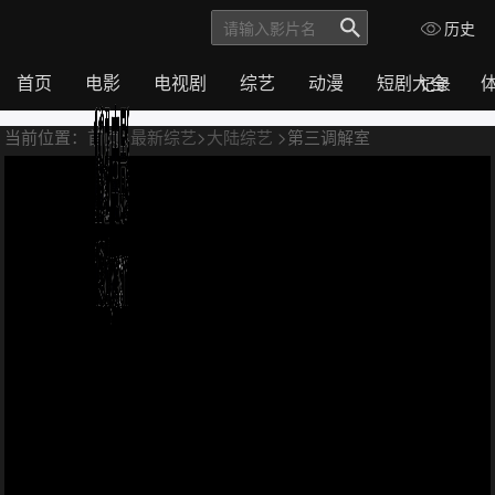
历史
首页
电影
电视剧
综艺
动漫
短剧大全
记录
首
电
电
综
动
短
体
当前位置：
首页
>
最新综艺
>
大陆综艺
>第三调解室
页
影
视
艺
漫
剧
育
剧
大
全