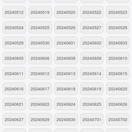
期
期
期
期
期
20240512
20240519
20240520
20240522
20240523
期
期
期
期
期
20240524
20240525
20240526
20240527
20240528
期
期
期
期
期
20240529
20240530
20240601
20240602
20240603
期
期
期
期
期
20240605
20240606
20240608
20240609
20240610
期
期
期
期
期
20240611
20240612
20240613
20240614
20240615
期
期
期
期
期
20240616
20240617
20240618
20240619
20240620
期
期
期
期
期
20240621
20240622
20240624
20240625
20240626
期
期
期
期
期
20240627
20240629
20240630
20240701
20240702
期
期
期
期
期