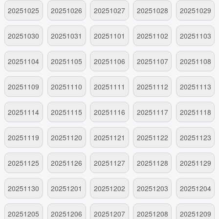
期
期
期
期
期
20251025
20251026
20251027
20251028
20251029
期
期
期
期
期
20251030
20251031
20251101
20251102
20251103
期
期
期
期
期
20251104
20251105
20251106
20251107
20251108
期
期
期
期
期
20251109
20251110
20251111
20251112
20251113
期
期
期
期
期
20251114
20251115
20251116
20251117
20251118
期
期
期
期
期
20251119
20251120
20251121
20251122
20251123
期
期
期
期
期
20251125
20251126
20251127
20251128
20251129
期
期
期
期
期
20251130
20251201
20251202
20251203
20251204
期
期
期
期
期
20251205
20251206
20251207
20251208
20251209