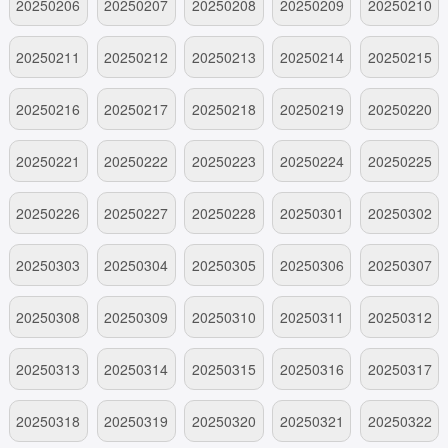
20250206
20250207
20250208
20250209
20250210
期
期
期
期
期
20250211
20250212
20250213
20250214
20250215
期
期
期
期
期
20250216
20250217
20250218
20250219
20250220
期
期
期
期
期
20250221
20250222
20250223
20250224
20250225
期
期
期
期
期
20250226
20250227
20250228
20250301
20250302
期
期
期
期
期
20250303
20250304
20250305
20250306
20250307
期
期
期
期
期
20250308
20250309
20250310
20250311
20250312
期
期
期
期
期
20250313
20250314
20250315
20250316
20250317
期
期
期
期
期
20250318
20250319
20250320
20250321
20250322