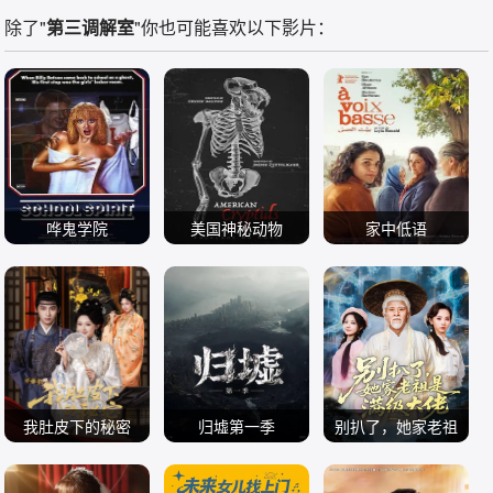
除了"
第三调解室
"你也可能喜欢以下影片：
哗鬼学院
美国神秘动物
家中低语
Foxx Nicki Nolan T
卡莉·布塞尔 梅布尔
Chamari Feriel 埃
om 拉里·林维尔
电影 倫理片
·托马斯 泰勒·查尔
电影 恐怖片
娅·布特拉 玛丽昂·
电影 剧情片
1985
斯·凯恩
2025
巴尔博 西娅姆·阿巴
2026
斯
我肚皮下的秘密
归墟第一季
别扒了，她家老祖
康凌骁
梦露
是满级大佬
短剧大全 女性成长
短剧大全 AI漫剧
短剧大全 玄幻