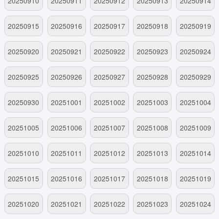
20250910
20250911
20250912
20250913
20250914
期
期
期
期
期
20250915
20250916
20250917
20250918
20250919
期
期
期
期
期
20250920
20250921
20250922
20250923
20250924
期
期
期
期
期
20250925
20250926
20250927
20250928
20250929
期
期
期
期
期
20250930
20251001
20251002
20251003
20251004
期
期
期
期
期
20251005
20251006
20251007
20251008
20251009
期
期
期
期
期
20251010
20251011
20251012
20251013
20251014
期
期
期
期
期
20251015
20251016
20251017
20251018
20251019
期
期
期
期
期
20251020
20251021
20251022
20251023
20251024