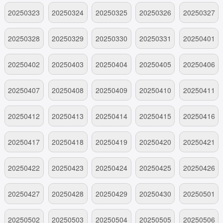
期
期
期
期
期
20250323
20250324
20250325
20250326
20250327
期
期
期
期
期
20250328
20250329
20250330
20250331
20250401
期
期
期
期
期
20250402
20250403
20250404
20250405
20250406
期
期
期
期
期
20250407
20250408
20250409
20250410
20250411
期
期
期
期
期
20250412
20250413
20250414
20250415
20250416
期
期
期
期
期
20250417
20250418
20250419
20250420
20250421
期
期
期
期
期
20250422
20250423
20250424
20250425
20250426
期
期
期
期
期
20250427
20250428
20250429
20250430
20250501
期
期
期
期
期
20250502
20250503
20250504
20250505
20250506