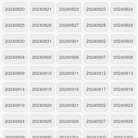
期
期
期
期
期
20240820
20240821
20240822
20240823
20240824
期
期
期
期
期
20240825
20240826
20240827
20240828
20240829
期
期
期
期
期
20240830
20240831
20240901
20240902
20240903
期
期
期
期
期
20240904
20240905
20240906
20240907
20240908
期
期
期
期
期
20240909
20240910
20240911
20240912
20240913
期
期
期
期
期
20240914
20240915
20240916
20240917
20240918
期
期
期
期
期
20240919
20240920
20240921
20240922
20240923
期
期
期
期
期
20240924
20240925
20240926
20240927
20240928
期
期
期
期
期
20240929
20240930
20241001
20241002
20241003