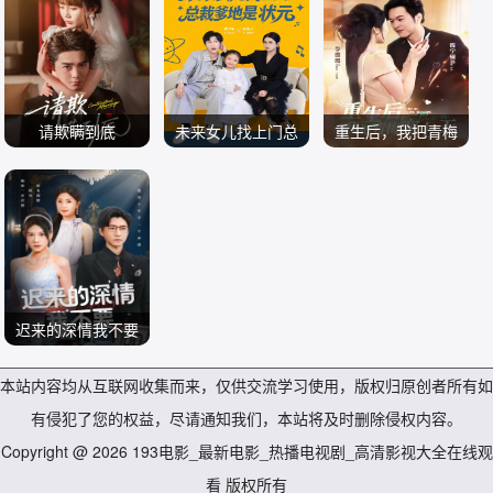
2025
2026
2025
请欺瞒到底
未来女儿找上门总
重生后，我把青梅
成梓宁
傅宇航
裁爹地是状元
李图图
宠上天
短剧大全 爱情
短剧大全 爱情
短剧大全 爱情
2025
2025
2025
迟来的深情我不要
王飞乔
本站内容均从互联网收集而来，仅供交流学习使用，版权归原创者所有如
短剧大全 爱情
有侵犯了您的权益，尽请通知我们，本站将及时删除侵权内容。
2025
Copyright @ 2026 193电影_最新电影_热播电视剧_高清影视大全在线观
看 版权所有