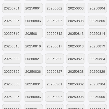
期
期
期
期
期
20250731
20250801
20250802
20250803
20250804
期
期
期
期
期
20250805
20250806
20250807
20250808
20250809
期
期
期
期
期
20250810
20250811
20250812
20250813
20250814
期
期
期
期
期
20250815
20250816
20250817
20250818
20250819
期
期
期
期
期
20250820
20250821
20250822
20250823
20250824
期
期
期
期
期
20250825
20250826
20250827
20250828
20250829
期
期
期
期
期
20250830
20250831
20250901
20250902
20250904
期
期
期
期
期
20250905
20250906
20250907
20250908
20250909
期
期
期
期
期