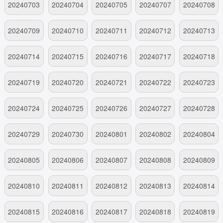
20240703
20240704
20240705
20240707
20240708
期
期
期
期
期
20240709
20240710
20240711
20240712
20240713
期
期
期
期
期
20240714
20240715
20240716
20240717
20240718
期
期
期
期
期
20240719
20240720
20240721
20240722
20240723
期
期
期
期
期
20240724
20240725
20240726
20240727
20240728
期
期
期
期
期
20240729
20240730
20240801
20240802
20240804
期
期
期
期
期
20240805
20240806
20240807
20240808
20240809
期
期
期
期
期
20240810
20240811
20240812
20240813
20240814
期
期
期
期
期
20240815
20240816
20240817
20240818
20240819