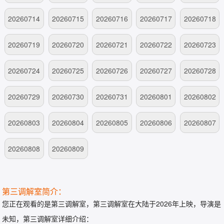
期
期
期
期
期
20260714
20260715
20260716
20260717
20260718
期
期
期
期
期
20260719
20260720
20260721
20260722
20260723
期
期
期
期
期
20260724
20260725
20260726
20260727
20260728
期
期
期
期
期
20260729
20260730
20260731
20260801
20260802
期
期
期
期
期
20260803
20260804
20260805
20260806
20260807
期
期
期
期
期
20260808
20260809
期
期
第三调解室简介：
您正在观看的是第三调解室，第三调解室在大陆于2026年上映，导演是
未知，第三调解室详细介绍：