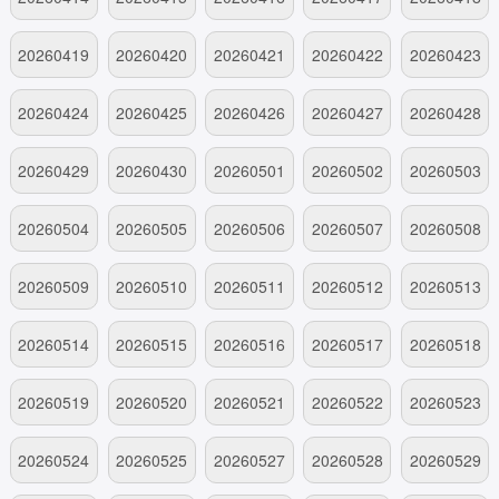
期
期
期
期
期
20260419
20260420
20260421
20260422
20260423
期
期
期
期
期
20260424
20260425
20260426
20260427
20260428
期
期
期
期
期
20260429
20260430
20260501
20260502
20260503
期
期
期
期
期
20260504
20260505
20260506
20260507
20260508
期
期
期
期
期
20260509
20260510
20260511
20260512
20260513
期
期
期
期
期
20260514
20260515
20260516
20260517
20260518
期
期
期
期
期
20260519
20260520
20260521
20260522
20260523
期
期
期
期
期
20260524
20260525
20260527
20260528
20260529