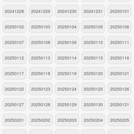
期
期
期
期
期
20241228
20241229
20241230
20241231
20250101
期
期
期
期
期
20250102
20250103
20250104
20250105
20250106
期
期
期
期
期
20250107
20250108
20250109
20250110
20250111
期
期
期
期
期
20250112
20250113
20250114
20250115
20250116
期
期
期
期
期
20250117
20250118
20250119
20250120
20250121
期
期
期
期
期
20250122
20250123
20250124
20250125
20250126
期
期
期
期
期
20250127
20250128
20250129
20250130
20250131
期
期
期
期
期
20250201
20250202
20250203
20250204
20250205
期
期
期
期
期