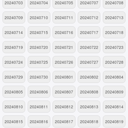
20240703
20240704
20240705
20240707
20240708
期
期
期
期
期
20240709
20240710
20240711
20240712
20240713
期
期
期
期
期
20240714
20240715
20240716
20240717
20240718
期
期
期
期
期
20240719
20240720
20240721
20240722
20240723
期
期
期
期
期
20240724
20240725
20240726
20240727
20240728
期
期
期
期
期
20240729
20240730
20240801
20240802
20240804
期
期
期
期
期
20240805
20240806
20240807
20240808
20240809
期
期
期
期
期
20240810
20240811
20240812
20240813
20240814
期
期
期
期
期
20240815
20240816
20240817
20240818
20240819