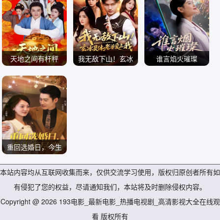
2025
2025
2025
天地之间有杆秤
我无敌下山！玄冰
谁言焰火璀璨
田婷婷
梁梦一
灵体老婆爱上我
赵珞姿
短剧大全 脑洞
短剧大全 玄幻
短剧大全 女性成长
2025
2025
2025
重回选婚日，今生
王霖晨
更尽欢
本站内容均从互联网收集而来，仅供交流学习使用，版权归原创者所有如
短剧大全 女性成长
有侵犯了您的权益，尽请通知我们，本站将及时删除侵权内容。
2025
Copyright @ 2026 193电影_最新电影_热播电视剧_高清影视大全在线观
看 版权所有