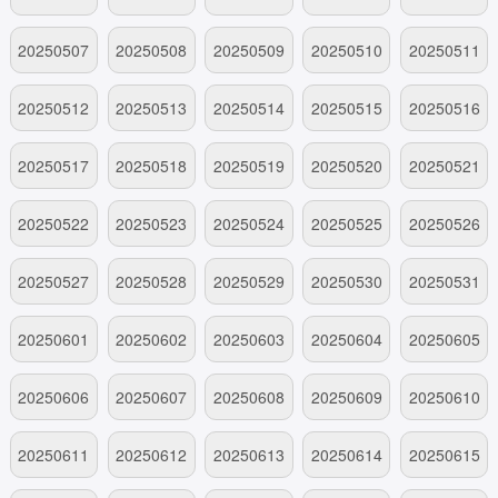
期
期
期
期
期
20250507
20250508
20250509
20250510
20250511
期
期
期
期
期
20250512
20250513
20250514
20250515
20250516
期
期
期
期
期
20250517
20250518
20250519
20250520
20250521
期
期
期
期
期
20250522
20250523
20250524
20250525
20250526
期
期
期
期
期
20250527
20250528
20250529
20250530
20250531
期
期
期
期
期
20250601
20250602
20250603
20250604
20250605
期
期
期
期
期
20250606
20250607
20250608
20250609
20250610
期
期
期
期
期
20250611
20250612
20250613
20250614
20250615