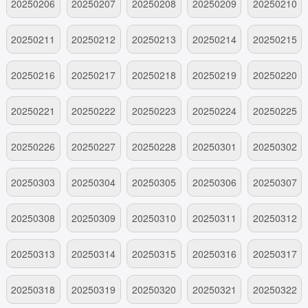
20250206
20250207
20250208
20250209
20250210
期
期
期
期
期
20250211
20250212
20250213
20250214
20250215
期
期
期
期
期
20250216
20250217
20250218
20250219
20250220
期
期
期
期
期
20250221
20250222
20250223
20250224
20250225
期
期
期
期
期
20250226
20250227
20250228
20250301
20250302
期
期
期
期
期
20250303
20250304
20250305
20250306
20250307
期
期
期
期
期
20250308
20250309
20250310
20250311
20250312
期
期
期
期
期
20250313
20250314
20250315
20250316
20250317
期
期
期
期
期
20250318
20250319
20250320
20250321
20250322