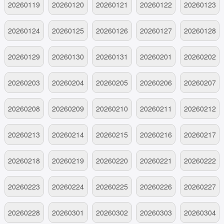
20260119
20260120
20260121
20260122
20260123
期
期
期
期
期
20260124
20260125
20260126
20260127
20260128
期
期
期
期
期
20260129
20260130
20260131
20260201
20260202
期
期
期
期
期
20260203
20260204
20260205
20260206
20260207
期
期
期
期
期
20260208
20260209
20260210
20260211
20260212
期
期
期
期
期
20260213
20260214
20260215
20260216
20260217
期
期
期
期
期
20260218
20260219
20260220
20260221
20260222
期
期
期
期
期
20260223
20260224
20260225
20260226
20260227
期
期
期
期
期
20260228
20260301
20260302
20260303
20260304