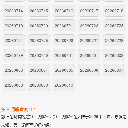
期
期
期
期
期
20260714
20260715
20260716
20260717
20260718
期
期
期
期
期
20260719
20260720
20260721
20260722
20260723
期
期
期
期
期
20260724
20260725
20260726
20260727
20260728
期
期
期
期
期
20260729
20260730
20260731
20260801
20260802
期
期
期
期
期
20260803
20260804
20260805
20260806
20260807
期
期
期
期
期
20260808
20260809
20260810
期
期
期
第三调解室简介：
您正在观看的是第三调解室，第三调解室在大陆于2026年上映，导演是
未知，第三调解室详细介绍：