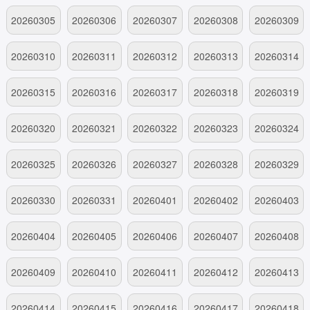
期
期
期
期
期
20260305
20260306
20260307
20260308
20260309
期
期
期
期
期
20260310
20260311
20260312
20260313
20260314
期
期
期
期
期
20260315
20260316
20260317
20260318
20260319
期
期
期
期
期
20260320
20260321
20260322
20260323
20260324
期
期
期
期
期
20260325
20260326
20260327
20260328
20260329
期
期
期
期
期
20260330
20260331
20260401
20260402
20260403
期
期
期
期
期
20260404
20260405
20260406
20260407
20260408
期
期
期
期
期
20260409
20260410
20260411
20260412
20260413
期
期
期
期
期
20260414
20260415
20260416
20260417
20260418