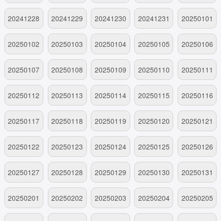
期
期
期
期
期
20241228
20241229
20241230
20241231
20250101
期
期
期
期
期
20250102
20250103
20250104
20250105
20250106
期
期
期
期
期
20250107
20250108
20250109
20250110
20250111
期
期
期
期
期
20250112
20250113
20250114
20250115
20250116
期
期
期
期
期
20250117
20250118
20250119
20250120
20250121
期
期
期
期
期
20250122
20250123
20250124
20250125
20250126
期
期
期
期
期
20250127
20250128
20250129
20250130
20250131
期
期
期
期
期
20250201
20250202
20250203
20250204
20250205
期
期
期
期
期