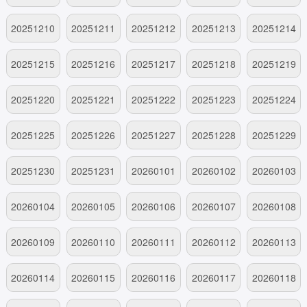
期
期
期
期
期
20251210
20251211
20251212
20251213
20251214
期
期
期
期
期
20251215
20251216
20251217
20251218
20251219
期
期
期
期
期
20251220
20251221
20251222
20251223
20251224
期
期
期
期
期
20251225
20251226
20251227
20251228
20251229
期
期
期
期
期
20251230
20251231
20260101
20260102
20260103
期
期
期
期
期
20260104
20260105
20260106
20260107
20260108
期
期
期
期
期
20260109
20260110
20260111
20260112
20260113
期
期
期
期
期
20260114
20260115
20260116
20260117
20260118
期
期
期
期
期