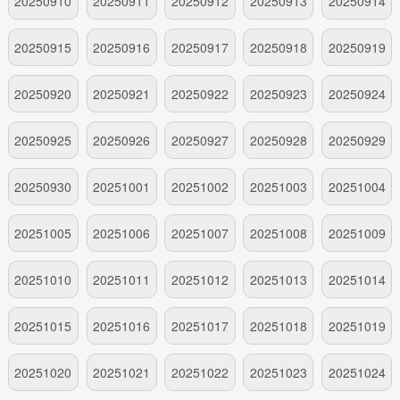
20250910
20250911
20250912
20250913
20250914
期
期
期
期
期
20250915
20250916
20250917
20250918
20250919
期
期
期
期
期
20250920
20250921
20250922
20250923
20250924
期
期
期
期
期
20250925
20250926
20250927
20250928
20250929
期
期
期
期
期
20250930
20251001
20251002
20251003
20251004
期
期
期
期
期
20251005
20251006
20251007
20251008
20251009
期
期
期
期
期
20251010
20251011
20251012
20251013
20251014
期
期
期
期
期
20251015
20251016
20251017
20251018
20251019
期
期
期
期
期
20251020
20251021
20251022
20251023
20251024