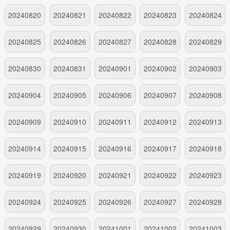
期
期
期
期
期
20240820
20240821
20240822
20240823
20240824
期
期
期
期
期
20240825
20240826
20240827
20240828
20240829
期
期
期
期
期
20240830
20240831
20240901
20240902
20240903
期
期
期
期
期
20240904
20240905
20240906
20240907
20240908
期
期
期
期
期
20240909
20240910
20240911
20240912
20240913
期
期
期
期
期
20240914
20240915
20240916
20240917
20240918
期
期
期
期
期
20240919
20240920
20240921
20240922
20240923
期
期
期
期
期
20240924
20240925
20240926
20240927
20240928
期
期
期
期
期
20240929
20240930
20241001
20241002
20241003